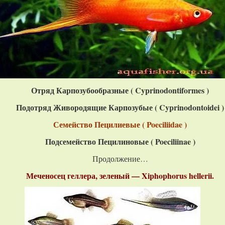
Отряд Карпозубообразные ( C
yprinodontiformes
)
Подотряд Живородящие Карпозубые ( Cyprinodontoidei )
Семейство Пецилиевые ( Poeciliidae )
Подсемейство Пецилиновые ( Poeciliinae )
Продолжение…
Меченосец геллера, зеленый — Xiphophorus hellerii.