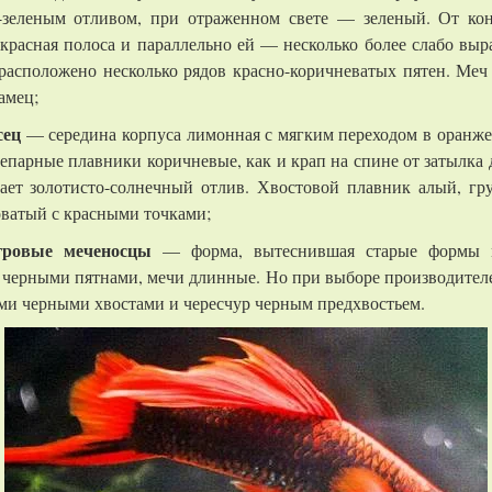
о-зеленым отливом, при отраженном свете — зеленый. От ко
красная полоса и параллельно ей — несколько более слабо вы
асположено несколько рядов красно-коричневатых пятен. Меч
амец;
сец
— середина корпуса лимонная с мягким переходом в оранже
 непарные плавники коричневые, как и крап на спине от затылка 
тает золотисто-солнечный отлив. Хвостовой плавник алый, 
оватый с красными точками;
гровые меченосцы
— форма, вытеснившая старые формы м
черными пятнами, мечи длинные. Но при выборе производителей
и черными хвостами и чересчур черным предхвостьем.