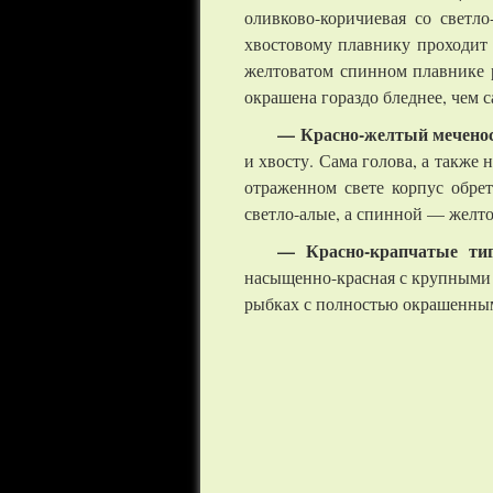
оливково-коричиевая со светл
хвостовому плавнику проходит 
желтоватом спинном плавнике р
окрашена гораздо бледнее, чем с
— Красно-желтый мечено
и хвосту. Сама голова, а также
отраженном свете корпус обре
светло-алые, а спинной — желт
— Красно-крапчатые ти
насыщенно-красная с крупными 
рыбках с полностью окрашенным