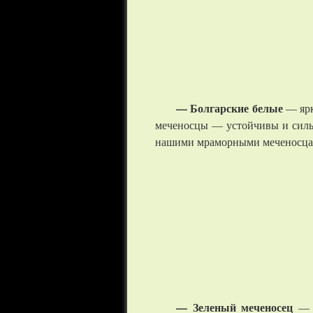
— Болгарские белые
— ярк
меченосцы — устойчивы и силь
нашими мраморными меченосцам
— Зеленый меченосец
— и