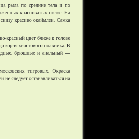
нца рыла по средине тела и по
раженных красноватых полос. На
 снизу красиво окаймлен. Самка
во-красный цвет ближе к голове
до корня хвостового плавника. В
грудные, брюшные и анальный —
осковских тигровых. Окраска
 не следует останавливаться на