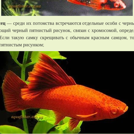
сец
— среди их потомства встречаются отдельные особи с черн
ляющий черный пятнистый рисунок, связан с хромосомой, опред
. Если такую самку скрещивать с обычным красным самцом, то
 пятнистым рисунком;