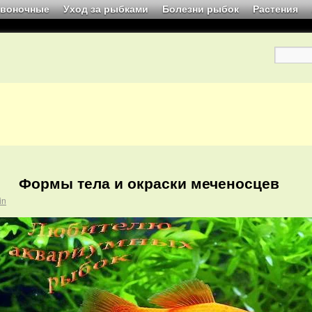
звоночные
Уход за рыбками
Болезни рыбок
Растения
Формы тела и окраски меченосцев
in