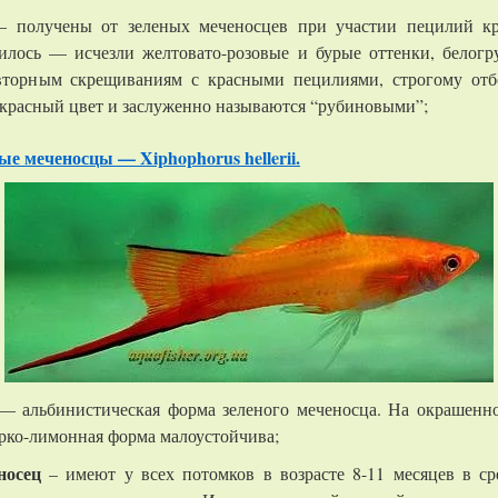
получены от зеленых меченосцев при участии пецилий кр
лось — исчезли желтовато-розовые и бурые оттенки, белогру
овторным скрещиваниям с красными пецилиями, строгому отб
красный цвет и заслуженно называются “рубиновыми”;
е меченосцы — Xiphophorus hellerii.
 альбинистическая форма зеленого меченосца. На окрашенно
 Ярко-лимонная форма малоустойчива;
носец
– имеют у всех потомков в возрасте 8-11 месяцев в ср