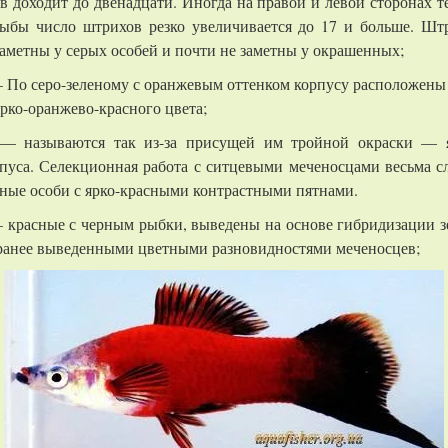
в доходит до двенадцати. Иногда на правой и левой сторонах т
рыбы число штрихов резко увеличивается до 17 и больше. Шт
заметны у серых особей и почти не заметны у окрашенных;
По серо-зеленому с оранжевым оттенком корпусу расположены 
рко-оранжево-красного цвета;
 называются так из-за присущей им тройной окраски — я
пуса. Селекционная работа с ситцевыми меченосцами весьма с
ные особи с ярко-красными контрастными пятнами.
красные с черным рыбки, выведены на основе гибридизации з
ранее выведенными цветными разновидностями меченосцев;