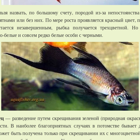
зя назвать, по большому счету, породой из-за непостоянства
тнами или без них. По мере роста проявляется красный цвет,
тается незавершенным, рыбка получается трехцветной. Но 
но-белые и совсем редко белые особи с черными.
ец
— разведение путем скрещивания зеленой (природная окрас
ости. В наиболее благоприятных случаях в потомстве бывает 
ожет быть получена только при скрещивании их с многоцветной 