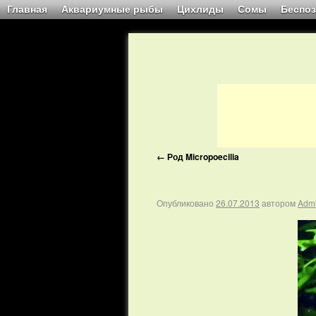
Главная
Аквариумные рыбы
Цихлиды
Сомы
Беспо
←
Род Micropoecilia
Опубликовано
26.07.2013
автором
Adm