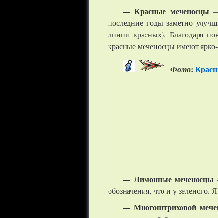
— Красные меченосцы
— 
последние годы заметно улучши
линии красных). Благодаря п
красные меченосцы имеют ярко-
:
Красны
Фото
— Лимонные меченосцы
—
обозначения, что и у зеленого.
— Многоштриховой мече