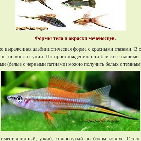
Формы тела и окраски меченосцев.
о выpаженная альбинистическая форма с красными глазами. В 
ны по конституции. По происхождению они близки с нашими 
и (белые с черными пятнами) можно получить белых с темными
меет длинный, узкий, сплюснутый по бокам корпус. Основн