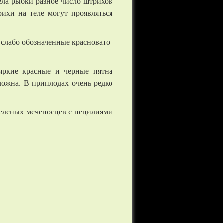
ела рыбки разное число штрихов
рихи на теле могут проявляться
слабо обозначенные красновато-
ркие красные и черные пятна
ложна. В приплодах очень редко
еленых меченосцев с пецилиями