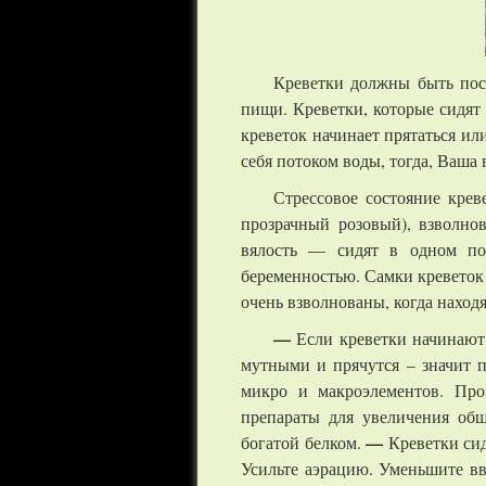
Креветки должны быть пос
пищи. Креветки, которые сидят 
креветок начинает прятаться ил
себя потоком воды, тогда, Ваша
Стрессовое состояние кре
прозрачный розовый), взволно
вялость — сидят в одном по
беременностью. Самки креветок
очень взволнованы, когда наход
—
Если креветки начинают
мутными и прячутся – значит 
микро и макроэлементов. Про
препараты для увеличения общ
—
богатой белком.
Креветки си
Усильте аэрацию. Уменьшите вв