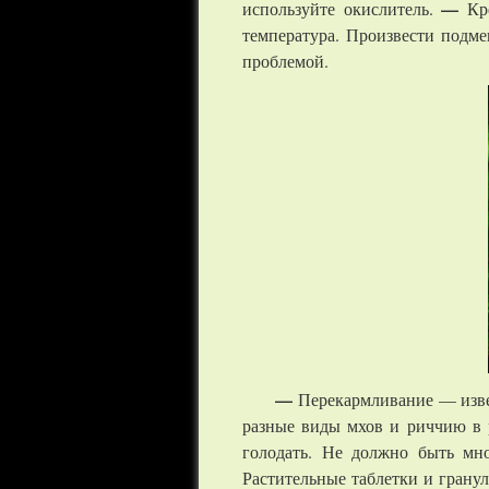
—
используйте окислитель.
Кр
температура. Произвести подм
проблемой.
—
Перекармливание — изве
разные виды мхов и риччию в р
голодать. Не должно быть мно
Растительные таблетки и грану