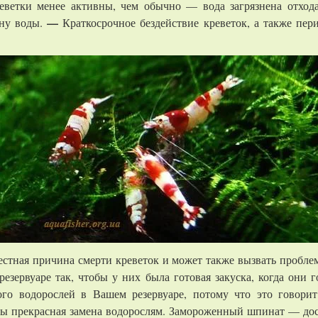
еветки менее активны, чем обычно — вода загрязнена отход
—
ену воды.
Краткосрочное бездействие креветок, а также пер
стная причина смерти креветок и может также вызвать пробле
езервуаре так, чтобы у них была готовая закуска, когда они г
го водорослей в Вашем резервуаре, потому что это говори
лы прекрасная замена водорослям. Замороженный шпинат — дос