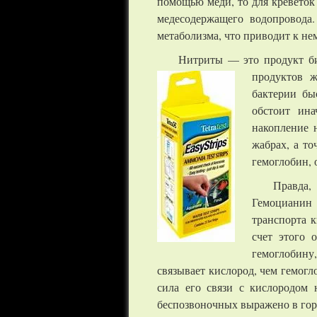
помощью меди, то для креветок
медесодержащего водопровода
метаболизма, что приводит к н
Нитриты — это продукт би
продуктов 
бактерии бы
обстоит ина
накопление 
жабрах, а т
гемоглобин, 
Правда,
Гемоцианин 
транспорта к
счет этого 
гемоглобину
связывает кислород, чем гемог
сила его связи с кислородом 
беспозвоночных выражено в гор