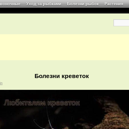
звоночные
Уход за рыбками
Болезни рыбок
Растения
Болезни креветок
in