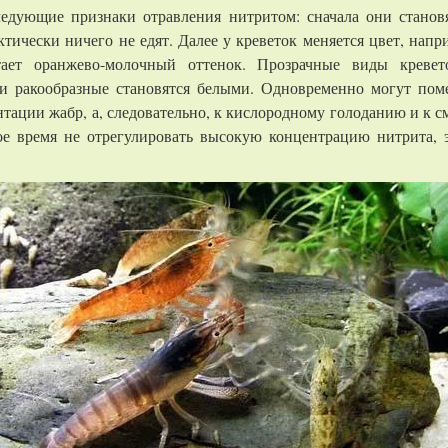
ледующие признаки отравления нитритом: сначала они стано
ктически ничего не едят. Далее у креветок меняется цвет, напр
ает оранжево-молочный оттенок. Прозрачные виды кревет
ти ракообразные становятся белыми. Одновременно могут поме
нтации жабр, а, следовательно, к кислородному голоданию и к 
рое время не отрегулировать высокую концентрацию нитрита, 