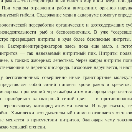
 и раков – это беспроигрышный билет в мир иной. Медь попадае
. При медном отравлении работа внутренних органов наруша
еминуемой гибели. Содержание меди в аквариуме помогут опреде
ологической переработки органических и азотсодержащих суб
жизнедеятельности рыб и беспозвоночных. В уже
“созревш
стро превращают нитриты в куда более безопасные нитраты,
че. Бактерий-нитрификаторов здесь пока еще мало, а пото
нитритов — так называемый нитритный пик. Нитриты подав
очнее, в тонких жаберных лепестках. Через жабры нитриты по
отвечающий за перенос кислорода. Газообмен нарушается, и наст
 у беспозвоночных совершенно иные транспортные молекул
представляет собой синий пигмент крови раков и креветок
ислорода: прошедший через жабры атом кислорода скрепляется 
он приобретает характерный синий цвет — в противоположн
, переносящему кислород атомами железа. И надо сказать, г
лобин. Химически этот дыхательный пигмент отличается от тако
не меняется в присутствии нитритов, благодаря чему токсиче
аздо меньшей степени.