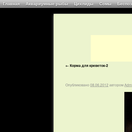
Главная
Аквариумные рыбы
Цихлиды
Сомы
Беспо
←
Корма для креветок-2
Опубликовано
08.06.2012
автором
Adm