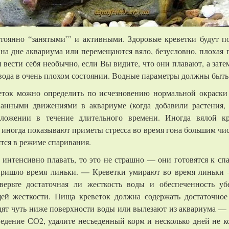
тоянно “занятыми”’ и активными. Здоровые креветки будут п
на дне аквариума или перемещаются вяло, безусловно, плохая 
и вести себя необычно, если Вы видите, что они плавают, а за
 вода в очень плохом состоянии. Водные параметры должны быт
веток можно определить по исчезновению нормальной окраски
ванными движениями в аквариуме (когда добавили растения, к
ложении в течение длительного времени. Иногда вялой кр
 иногда показывают приметы стресса во время гона большим чис
ятся в режиме спаривания.
 интенсивно плавать, то это не страшно — они готовятся к с
—
пришло время линьки.
Креветки умирают во время линьки 
верьте достаточная ли жесткость воды и обеспеченность у
ей жесткости. Пища креветок должна содержать достаточное
дят чуть ниже поверхности воды или вылезают из аквариума — 
едение СО2, удалите несъеденный корм и несколько дней не к