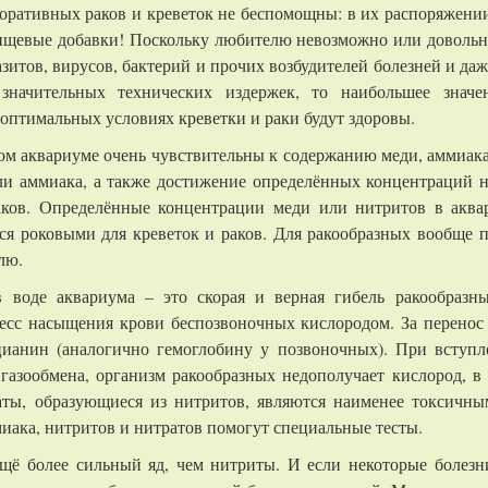
коративных раков и креветок не беспомощны: в их распоряжени
пищевые добавки! Поскольку любителю невозможно или довольн
итов, вирусов, бактерий и прочих возбудителей болезней и да
значительных технических издержек, то наибольшее значе
оптимальных условиях креветки и раки будут здоровы.
ом аквариуме очень чувствительны к содержанию меди, аммиака
ли аммиака, а также достижение определённых концентраций 
аков. Определённые концентрации меди или нитритов в аква
ься роковыми для креветок и раков. Для ракообразных вообще п
лю.
 воде аквариума – это скорая и верная гибель ракообразн
есс насыщения крови беспозвоночных кислородом. За перенос
цианин (аналогично гемоглобину у позвоночных). При вступ
газообмена, организм ракообразных недополучает кислород, в 
аты, образующиеся из нитритов, являются наименее токсичны
иака, нитритов и нитратов помогут специальные тесты.
щё более сильный яд, чем нитриты. И если некоторые болезн