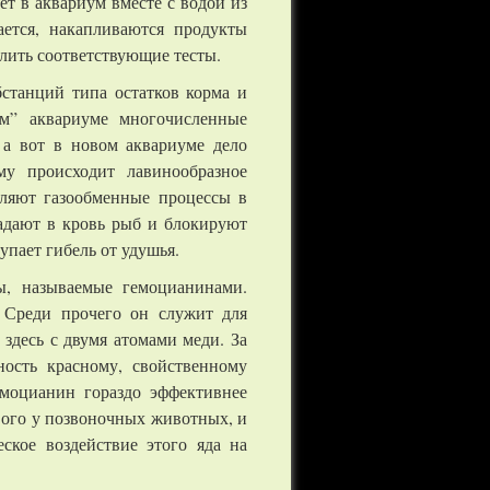
т в аквариум вместе с водой из
ется, накапливаются продукты
лить соответствующие тесты.
станций типа остатков корма и
ем” аквариуме многочисленные
 а вот в новом аквариуме дело
му происходит лавинообразное
ляют газообменные процессы в
падают в кровь рыб и блокируют
упает гибель от удушья.
ы, называемые гемоцианинами.
. Среди прочего он служит для
здесь с двумя атомами меди. За
ость красному, свойственному
емоцианин гораздо эффективнее
вого у позвоночных животных, и
ское воздействие этого яда на