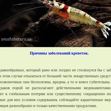
Причины заболеваний креветок.
 ракообразных, который рано или поздно не столкнулся бы с з
 этом случае отказаться от большей части лекарственных средс
спозвоночных они бесполезны, вредны, а то и вовсе губительн
аков порой не располагают действенными медикаментами, 
ит к глобальным потерям или существенному сокращению по
ые для них условия содержания, соблюдайте карантинные меро
омцев разнообразно и только качественными продуктами.