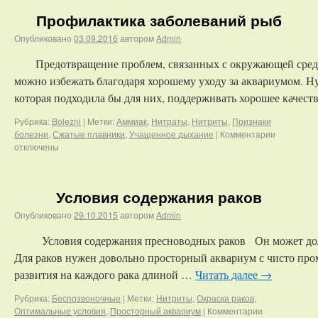
Профилактика заболеваний рыб
Опубликовано
03.09.2016
автором
Admin
Предотвращение проблем, связанных с окружающей сред
можно избежать благодаря хорошему уходу за аквариумом. 
которая подходила бы для них, поддерживать хорошее качес
Рубрика:
Bolezni
|
Метки:
Аммиак
,
Нитраты
,
Нитриты
,
Признаки
болезни
,
Сжатые плавники
,
Учащенное дыхание
|
Комментарии
отключены
Условия содержания раков
Опубликовано
29.10.2015
автором
Admin
Условия содержания пресноводных раков Он может долг
Для раков нужен довольно просторный аквариум с чисто про
развития на каждого рака длиной …
Читать далее
→
Рубрика:
Беспозвоночные
|
Метки:
Нитриты
,
Окраска раков
,
Оптимальные условия
,
Просторный аквариум
|
Комментарии