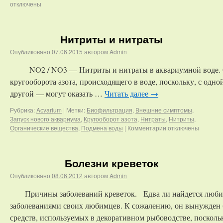
отключены
Нитриты и нитраты
Опубликовано
07.06.2015
автором
Admin
NO2 / NO3 — Нитриты и нитраты в аквариумной воде. 
кругооборота азота, происходящего в воде, поскольку, с одн
другой — могут оказать …
Читать далее
→
Рубрика:
Aсvarium
|
Метки:
Биофильтрация
,
Внешние симптомы
,
Запуск нового аквариума
,
Кругооборот азота
,
Нитраты
,
Нитриты
,
Органические вещества
,
Подмена воды
|
Комментарии
отключены
Болезни креветок
Опубликовано
08.06.2012
автором
Admin
Причины заболеваний креветок. Едва ли найдется любит
заболеваниями своих любимцев. К сожалению, он вынужден бу
средств, используемых в декоративном рыбоводстве, поскол