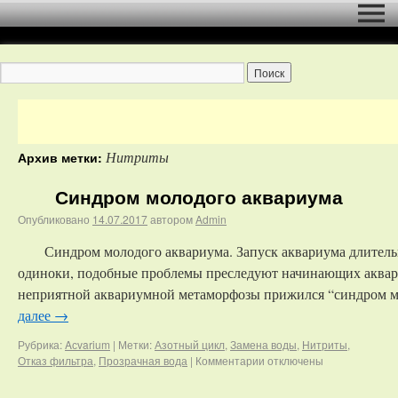
Нитриты
Архив метки:
Синдром молодого аквариума
Опубликовано
14.07.2017
автором
Admin
Синдром молодого аквариума. Запуск аквариума длительн
одиноки, подобные проблемы преследуют начинающих аквари
неприятной аквариумной метаморфозы прижился “синдром мол
далее
→
Рубрика:
Aсvarium
|
Метки:
Азотный цикл
,
Замена воды
,
Нитриты
,
Отказ фильтра
,
Прозрачная вода
|
Комментарии
отключены