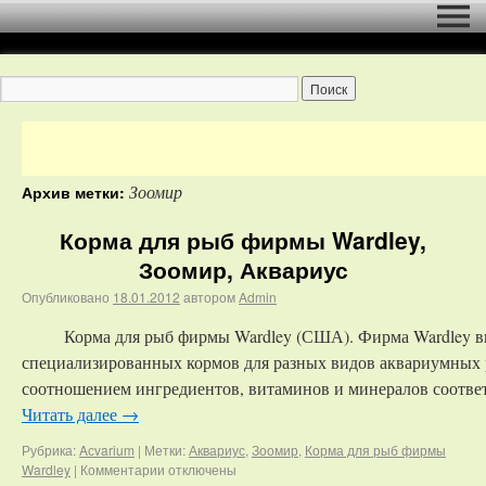
Зоомир
Архив метки:
Корма для рыб фирмы Wardley,
Зоомир, Аквариус
Опубликовано
18.01.2012
автором
Admin
Корма для рыб фирмы Wardley (США). Фирма Wardley вы
специализированных кормов для разных видов аквариумных
соотношением ингредиентов, витаминов и минералов соотве
Читать далее
→
Рубрика:
Aсvarium
|
Метки:
Аквариус
,
Зоомир
,
Корма для рыб фирмы
Wardley
|
Комментарии
отключены