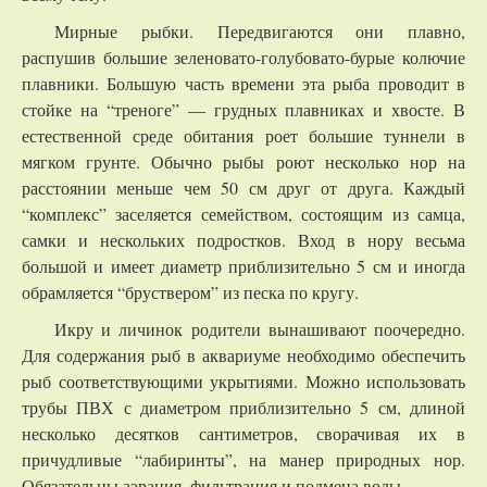
Мирные рыбки. Передвигаются они плавно,
распушив большие зеленовато-голубовато-бурые колючие
плавники. Большую часть времени эта рыба проводит в
стойке на “треноге” — грудных плавниках и хвосте. В
естественной среде обитания роет большие туннели в
мягком грунте. Обычно рыбы роют несколько нор на
расстоянии меньше чем 50 см друг от друга. Каждый
“комплекс” заселяется семейством, состоящим из самца,
самки и нескольких подростков. Вход в нору весьма
большой и имеет диаметр приблизительно 5 см и иногда
обрамляется “бруствером” из песка по кругу.
Икру и личинок родители вынашивают поочередно.
Для содержания рыб в аквариуме необходимо обеспечить
рыб соответствующими укрытиями. Можно использовать
трубы ПВХ с диаметром приблизительно 5 см, длиной
несколько десятков сантиметров, сворачивая их в
причудливые “лабиринты”, на манер природных нор.
Обязательны аэрация, фильтрация и подмена воды.