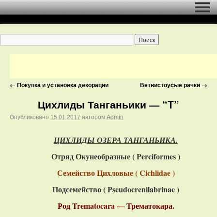
←
Покупка и установка декорации
Ветвистоусые рачки
→
Цихлиды Танганьики — “T”
Опубликовано
15.01.2017
автором
Admin
ЦИХЛИДЫ ОЗЕРА ТАНГАНЬИКА.
Отряд Окунеобразные ( Perciformes )
Семейство Цихловые ( Cichlidae )
Подсемейство ( Pseudocrenilabrinae )
Род Trematocara — Трематокара.