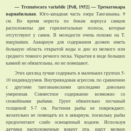
— Trematocara variabile [Poll, 1952] —
Трематокара
вариабильная
. Юго-западная часть озера Танганьика. 9
см. Во время нереста по бокам корпуса самцов
расположены две горизонтальные полосы, которые
отсутствуют у самок. В молодости очень похожи на T.
marginatum. Аквариум для содержания должен иметь
большую область открытой воды и дно из мелкого или
среднего темного речного песка. Укрытия в виде больших
камней не обязательны, но не помешают.
Этих цихлид лучше содержать в маленьких группах 5-
10 индивидуумов. Внутривидовая агрессия, по сравнению
с другими танганьикскими цихлидами довольно
умеренная. Совместное содержание возможно со
спокойными рыбами. Грунт обязательно песчаный
толщиной 5-7 см. Растения рыбы не повреждают,
желательно не помещать их в аквариум, поскольку рыбы
предпочитают слабо освещенный водоем. Используя
датчики расположенные вокруг рта, ищут мелких