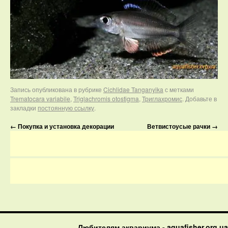
Запись опубликована в рубрике
Cichlidae Tanganyika
с метками
Trematocara variabile
,
Triglachromis otostigma
,
Триглахромис
. Добавьте в
закладки
постоянную ссылку
.
←
Покупка и установка декорации
Ветвистоусые рачки
→
Любителям аквариума - aquafisher.org.ua