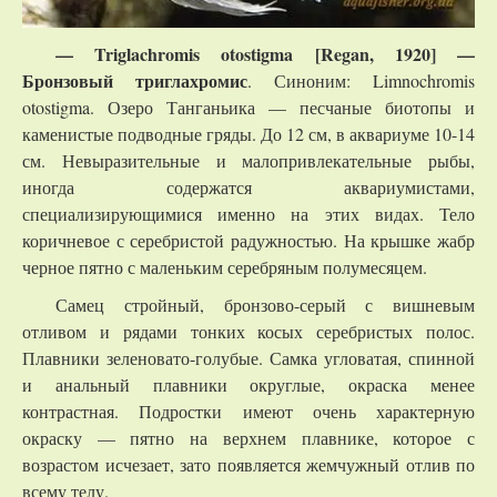
— Triglachromis otostigma [Regan, 1920] —
Бронзовый триглахромис
. Синоним: Limnochromis
otostigma. Озеро Танганьика — песчаные биотопы и
каменистые подводные гряды. До 12 см, в аквариуме 10-14
см. Невыразительные и малопривлекательные рыбы,
иногда содержатся аквариумистами,
специализирующимися именно на этих видах. Тело
коричневое с серебристой радужностью. На крышке жабр
черное пятно с маленьким серебряным полумесяцем.
Самец стройный, бронзово-серый с вишневым
отливом и рядами тонких косых серебристых полос.
Плавники зеленовато-голубые. Самка угловатая, спинной
и анальный плавники округлые, окраска менее
контрастная. Подростки имеют очень характерную
окраску — пятно на верхнем плавнике, которое с
возрастом исчезает, зато появляется жемчужный отлив по
всему телу.