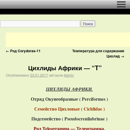
←
Род Corydoras-11
Температура для содержания
Цихлид
→
Цихлиды Африки — “T”
Опубликовано
23.01.2017
автором
Admin
ЦИХЛИДЫ АФРИКИ.
Отряд Окунеобразные ( Perciformes )
Семейство Цихловые ( Cichlidae )
Подсемейство ( Pseudocrenilabrinae )
Род Teleogramma — Телеограмма.