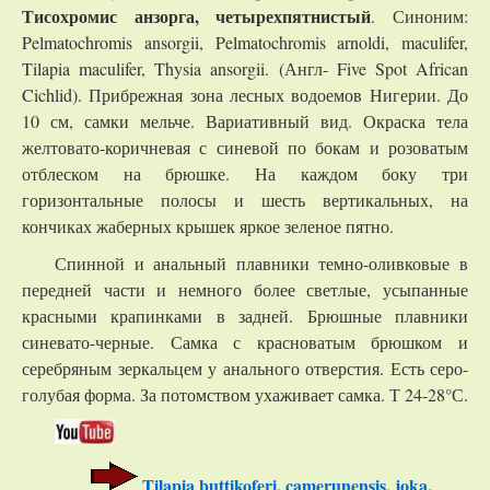
Тисохромис анзорга, четырехпятнистый
. Синоним:
Pelmatochromis ansorgii, Pelmatochromis arnoldi, maculifer,
Tilapia maculifer, Thysia ansorgii. (Англ- Five Spot African
Cichlid). Прибрежная зона лесных водоемов Нигерии. До
10 см, самки мельче. Вариативный вид. Окраска тела
желтовато-коричневая с синевой по бокам и розоватым
отблеском на брюшке. На каждом боку три
горизонтальные полосы и шесть вертикальных, на
кончиках жаберных крышек яркое зеленое пятно.
Спинной и анальный плавники темно-оливковые в
передней части и немного более светлые, усыпанные
красными крапинками в задней. Брюшные плавники
синевато-черные. Самка с красноватым брюшком и
серебряным зеркальцем у анального отверстия. Есть серо-
голубая форма. За потомством ухаживает самка. Т 24-28°С.
Tilapia buttikoferi, camerunensis, joka.