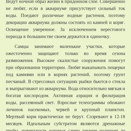
Ведут ночной образ жизни в придонном слое. Совершенно
не любят, если в аквариуме присутствует сильный ток
воды. Поедают различные водные растения, поэтому
декорации аквариума должны состоять из камней и коряг.
Освещение умеренное. За исключением нерестового
периода в большинстве своем держатся в одиночку.
Самцы занимают маленькие участки, которые
ожесточенно защищают только во время сезона
размножения. Высокие скалистые сооружения помогут
при образовании территории. Любят выкапывать пещерки
под камнями или в корнях растений, поэтому грунт
песчаный. В стрессовых ситуациях рыбки бьются о стекла
и выпрыгивают из аквариума. Вода относительно мягкая и
богатая кислородом. Активная аэрация и фильтрация
воды, рассеянный свет. Взрослые телеограммы обожают
личинок насекомых, червей и крупный планктон.
Мертвый корм практически не берут. Созревают в 12-18
месяцев. Идеальным субстратом являются дренажные
трубы, поверхность которых самец заранее полирует до