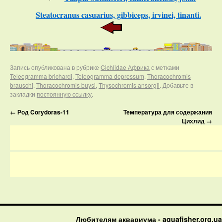
Steatocranus casuarius, gibbiceps, irvinei, tinanti.
Запись опубликована в рубрике
Cichlidae Африка
с метками
Teleogramma brichardi
,
Teleogramma depressum
,
Thoracochromis
brauschi
,
Thoracochromis buysi
,
Thysochromis ansorgii
. Добавьте в
закладки
постоянную ссылку
.
←
Род Corydoras-11
Температура для содержания
Цихлид
→
Любителям аквариума - aquafisher.org.ua