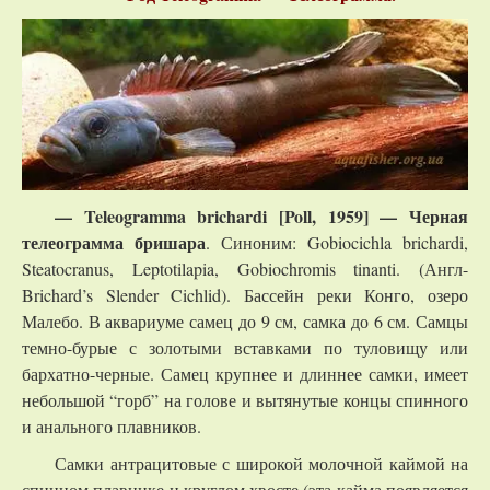
— Teleogramma brichardi [Poll, 1959] — Черная
телеограмма бришара
. Синоним: Gobiocichla brichardi,
Steatocranus, Leptotilapia, Gobiochromis tinanti. (Англ-
Brichard’s Slender Cichlid). Бассейн реки Конго, озеро
Малебо. В аквариуме самец до 9 см, самка до 6 см. Самцы
темно-бурые с золотыми вставками по туловищу или
бархатно-черные. Самец крупнее и длиннее самки, имеет
небольшой “горб” на голове и вытянутые концы спинного
и анального плавников.
Самки антрацитовые с широкой молочной каймой на
спинном плавнике и круглом хвосте (эта кайма появляется