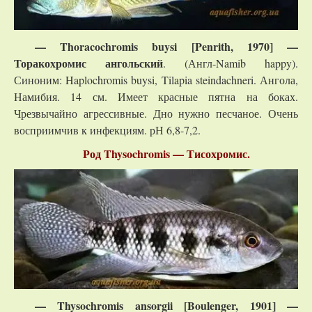
— Thoracochromis buysi [Penrith, 1970] —
Торакохромис ангольский
. (Англ-Namib happy).
Синоним: Haplochromis buysi, Tilapia steindachneri. Ангола,
Намибия. 14 см. Имеет красные пятна на боках.
Чрезвычайно агрессивные. Дно нужно песчаное. Очень
восприимчив к инфекциям. рН 6,8-7,2.
Род Thysochromis — Тисохромис.
— Thysochromis ansorgii [Boulenger, 1901] —