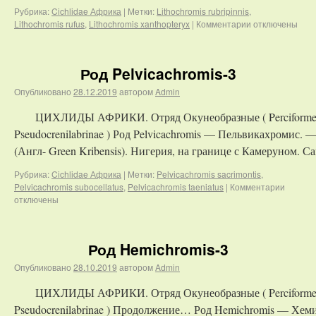
Рубрика:
Cichlidae Африка
|
Метки:
Lithochromis rubripinnis
,
Lithochromis rufus
,
Lithochromis xanthopteryx
|
Комментарии
отключены
Род Pelvicachromis-3
Опубликовано
28.12.2019
автором
Admin
ЦИХЛИДЫ АФРИКИ. Отряд Окунеобразные ( Perciformes )
Pseudocrenilabrinae ) Род Pelvicachromis — Пельвикахромис. —
(Англ- Green Kribensis). Нигерия, на границе с Камеруном. С
Рубрика:
Cichlidae Африка
|
Метки:
Pelvicachromis sacrimontis
,
Pelvicachromis subocellatus
,
Pelvicachromis taeniatus
|
Комментарии
отключены
Род Hemichromis-3
Опубликовано
28.10.2019
автором
Admin
ЦИХЛИДЫ АФРИКИ. Отряд Окунеобразные ( Perciformes )
Pseudocrenilabrinae ) Продолжение… Род Hemichromis — Хеми