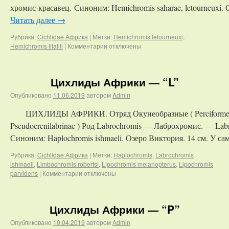
хромис-красавец. Синоним: Hemichromis saharae, letourneuxi.
Читать далее
→
Рубрика:
Cichlidae Африка
|
Метки:
Hemichromis letourneuxi
,
Hemichromis lifalili
|
Комментарии
отключены
Цихлиды Африки — “L”
Опубликовано
11.06.2019
автором
Admin
ЦИХЛИДЫ АФРИКИ. Отряд Окунеобразные ( Perciformes )
Pseudocrenilabrinae ) Род Labrochromis — Лаброхромис. — Lab
Синоним: Haplochromis ishmaeli. Озеро Виктория. 14 см. У с
Рубрика:
Cichlidae Африка
|
Метки:
Haplochromis
,
Labrochromis
ishmaeli
,
Limbochromis robertsi
,
Lipochromis melanopterus
,
Lipochromis
parvidens
|
Комментарии
отключены
Цихлиды Африки — “P”
Опубликовано
10.04.2019
автором
Admin