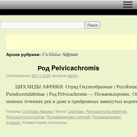
Cichlidae Африка
Архив рубрики:
Род Pelvicachromis
Опубликовано
26.11.2020
автором
Admin
ЦИХЛИДЫ АФРИКИ. Отряд Окунеобразные ( Perciformes )
Pseudocrenilabrinae ) Род Pelvicachromis — Пельвикахромис.
нижних течениях рек и даже в прибрежных замкнутых водо
Рубрика:
Cichlidae Африка
|
Метки:
Cichlidae
,
Pelvicachromis kribensis
,
Pelvicachromis pulcher
,
Пельвикахромис попугай
,
Пельвикахромис
пульхер
|
Комментарии
отключены