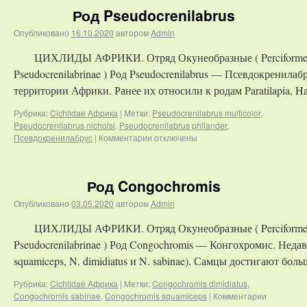
Род Pseudocrenilabrus
Опубликовано
16.10.2020
автором
Admin
ЦИХЛИДЫ АФРИКИ. Отряд Окунеобразные ( Perciformes )
Pseudocrenilabrinae ) Род Pseudocrenilabrus — Псевдокренила
территории Африки. Ранее их относили к родам Paratilapia, H
Рубрика:
Cichlidae Африка
|
Метки:
Pseudocrenilabrus multicolor
,
Pseudocrenilabrus nicholsi
,
Pseudocrenilabrus philander
,
Псевдокренилабрус
|
Комментарии
отключены
Род Congochromis
Опубликовано
03.05.2020
автором
Admin
ЦИХЛИДЫ АФРИКИ. Отряд Окунеобразные ( Perciformes )
Pseudocrenilabrinae ) Род Congochromis — Конгохромис. Недав
squamiceps, N. dimidiatus и N. sabinae). Самцы достигают бол
Рубрика:
Cichlidae Африка
|
Метки:
Congochromis dimidiatus
,
Congochromis sabinae
,
Congochromis squamiceps
|
Комментарии