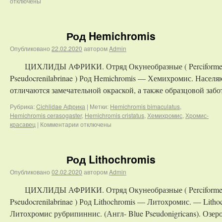
отключены
Род Hemichromis
Опубликовано
22.02.2020
автором
Admin
ЦИХЛИДЫ АФРИКИ. Отряд Окунеобразные ( Perciformes )
Pseudocrenilabrinae ) Род Hemichromis — Хемихромис. Насе
отличаются замечательной окраской, а также образцовой заб
Рубрика:
Cichlidae Африка
|
Метки:
Hemichromis bimaculatus
,
Hemichromis cerasogaster
,
Hemichromis cristatus
,
Хемихромис
,
Хромис-
красавец
|
Комментарии
отключены
Род Lithochromis
Опубликовано
02.02.2020
автором
Admin
ЦИХЛИДЫ АФРИКИ. Отряд Окунеобразные ( Perciformes )
Pseudocrenilabrinae ) Род Lithochromis — Литохромис. — Lithoch
Литохромис рубрипиннис. (Англ- Blue Pseudonigricans). Озер