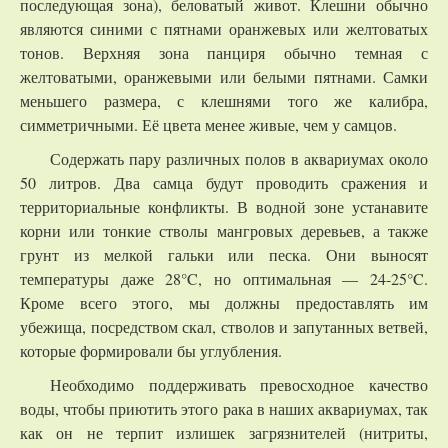
последующая зона), беловатый живот. Клешни обычно
являются синими с пятнами оранжевых или желтоватых
тонов. Верхняя зона панциря обычно темная с
желтоватыми, оранжевыми или белыми пятнами. Самки
меньшего размера, с клешнями того же калибра,
симметричными. Её цвета менее живые, чем у самцов.
Содержать пару различных полов в аквариумах около
50 литров. Два самца будут проводить сражения и
территориальные конфликты. В водной зоне устанавите
корни или тонкие стволы мангровых деревьев, а также
грунт из мелкой гальки или песка. Они выносят
температуры даже 28°C, но оптимальная — 24-25°C.
Кроме всего этого, мы должны предоставлять им
убежища, посредством скал, стволов и запутанных ветвей,
которые формировали бы углубления.
Необходимо поддерживать превосходное качество
воды, чтобы приютить этого рака в наших аквариумах, так
как он не терпит излишек загрязнителей (нитриты,