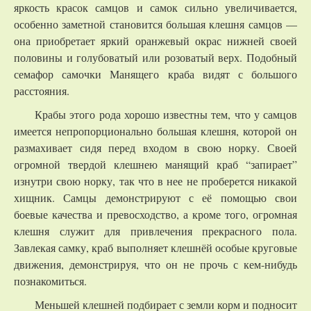
яркость красок самцов и самок сильно увеличивается,
особенно заметной становится большая клешня самцов —
она приобретает яркий оранжевый окрас нижней своей
половины и голубоватый или розоватый верх. Подобный
семафор самочки Манящего краба видят с большого
расстояния.
Крабы этого рода хорошо известны тем, что у самцов
имеется непропорционально большая клешня, которой он
размахивает сидя перед входом в свою норку. Своей
огромной твердой клешнею манящий краб “запирает”
изнутри свою норку, так что в нее не проберется никакой
хищник. Самцы демонстрируют с её помощью свои
боевые качества и превосходство, а кроме того, огромная
клешня служит для привлечения прекрасного пола.
Завлекая самку, краб выполняет клешнёй особые круговые
движения, демонстрируя, что он не прочь с кем-нибудь
познакомиться.
Меньшей клешней подбирает с земли корм и подносит