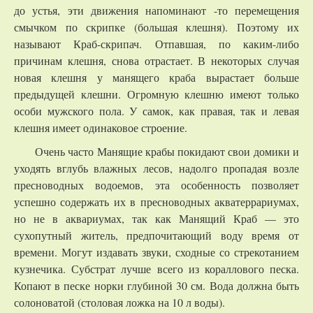
до устья, эти движения напоминают -то перемещения
смычком по скрипке (большая клешня). Поэтому их
называют Краб-скрипач. Отпавшая, по каким-либо
причинам клешня, снова отрастает. В некоторых случая
новая клешня у манящего краба вырастает больше
предыдущей клешни. Огромную клешню имеют только
особи мужского пола. У самок, как правая, так и левая
клешня имеет одинаковое строение.
Очень часто Манящие крабы покидают свои домики и
уходять вглубь влажных лесов, надолго пропадая возле
пресноводных водоемов, эта особенность позволяет
успешно содержать их в пресноводных акватеррариумах,
но не в аквариумах, так как Манящий Краб — это
сухопутный житель, предпочитающий воду время от
времени. Могут издавать звуки, сходные со стрекотанием
кузнечика. Субстрат лучше всего из кораллового песка.
Копают в песке норки глубиной 30 см. Вода должна быть
солоноватой (столовая ложка на 10 л воды).