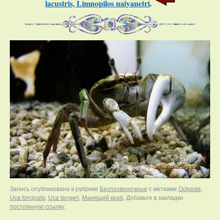
lacustris, Limnopilos naiyanetri
.
Запись опубликована в рубрике
Беспозвоночные
с метками
Ocipode
,
Uca forcipata
,
Uca tangeri
,
Манящий краб
. Добавьте в закладки
постоянную ссылку
.