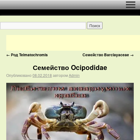
←
Род Telmatochromis
Семейство Barclayaceae
→
Семейство Ocipodidae
Опубликовано
08.02.2018
автором
Admin