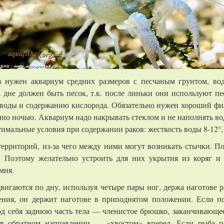
в нужен аквариум средних размеров с песчаным грунтом, во
 дне должен быть песок, т.к. после линьки они используют пе
 воды и содержанию кислорода. Обязательно нужен хороший фил
нно ночью. Аквариум надо накрывать стеклом и не наполнять во
имальные условия при содержании раков: жесткость воды 8-12°, 
 территорий, из-за чего между ними могут возникать стычки. П
 Поэтому желательно устроить для них укрытия из коряг и
мня.
вигаются по дну, используя четыре пары ног, держа наготове
ния, он держит наготове в приподнятом положении. Если по
д себя заднюю часть тела — членистое брюшко, заканчивающе
в обратном направлении — «хвостом» вперед. Если рыба п