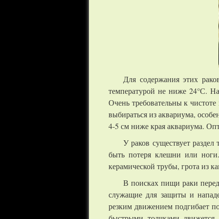
Для содержания этих рако
температурой не ниже 24°С. На
Очень требовательны к чистоте
выбираться из аквариума, особе
4-5 см ниже края аквариума. Опт
У раков существует раздел
быть потеря клешни или ноги.
керамической трубы, грота из ка
В поисках пищи раки перед
служащие для защиты и нападе
резким движением подгибает по
быстрыми толчками движется 