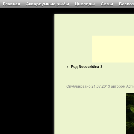
Главная
Аквариумные рыбы
Цихлиды
Сомы
Беспо
←
Род Neocaridina-3
Опубликовано
21.07.2013
автором
Adm