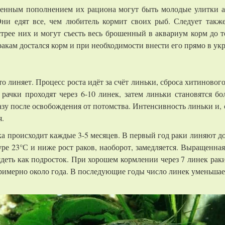
венным пополнением их рациона могут быть молодые улитки а
ни едят все, чем любитель кормит своих рыб. Следует также
рее них и могут съесть весь брошенный в аквариум корм до то
акам достался корм и при необходимости внести его прямо в укр
то линяет. Процесс роста идёт за счёт линьки, сброса хитиновог
 рачки проходят через 6-10 линек, затем линьки становятся б
зу после освобождения от потомства. Интенсивность линьки и, с
я.
 происходит каждые 3-5 месяцев. В первый год раки линяют до 7
ре 23°С и ниже рост раков, наоборот, замедляется. Выращенна
деть как подросток. При хорошем кормлении через 7 линек рак
римерно около года. В последующие годы число линек уменьшаетс