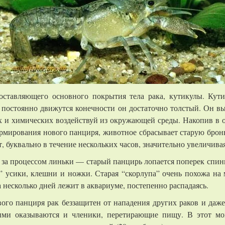
оставляющего основного покрытия тела рака, кутикулы. Кути
е постоянно движутся конечности он достаточно толстый. Он в
х и химических воздействуй из окружающей среды. Накопив в 
формирования нового панциря, животное сбрасывает старую брон
т, буквально в течение нескольких часов, значительно увеличивая
за процессом линьки — старый панцирь лопается поперек спины
” усики, клешни и ножки. Старая “скорлупа” очень похожа на 
 несколько дней лежит в аквариуме, постепенно распадаясь.
ого панциря рак беззащитен от нападения других раков и даж
кими оказываются и членики, перетирающие пищу. В этот мо