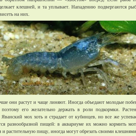
щелкает клешней, и та уплывает. Нападению подвергаются ры
висеть на них.
чше они растут и чаще линяют. Иногда объедают молодые побе
, поэтому его желательно держать в роли подкормки. Расте
 Яванский мох хоть и страдает от кубинцев, но все же успева
тся разнообразной пищей: в аквариуме их можно кормить мо
и и растительную пищу, иногда могут обрезать своими клешнями