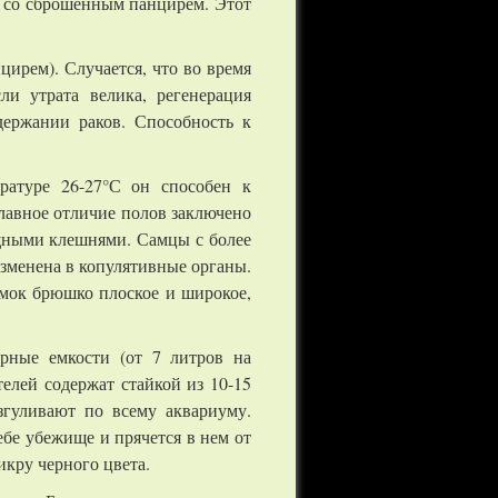
те со сброшенным панцирем. Этот
ирем). Случается, что во время
ли утрата велика, регенерация
держании раков. Способность к
ратуре 26-27°С он способен к
главное отличие полов заключено
щными клешнями. Самцы с более
изменена в копулятивные органы.
мок брюшко плоское и широкое,
орные емкости (от 7 литров на
елей содержат стайкой из 10-15
згуливают по всему аквариуму.
бе убежище и прячется в нем от
кру черного цвета.