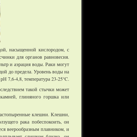
дой, насыщенной кислородом, с
счинки для органов равновесия.
ьтр и аэрация воды. Раки могут
дой до предела. Уровень воды на
рН 7,6-4,8, температура 23-25°C.
оследствием такой стычки может
 камней, глиняного горшка или
 растопыренные клешни. Клешни,
лзущего рака побеспокоить, он
еся веерообразным плавником, и
одплывает слишком близко, он