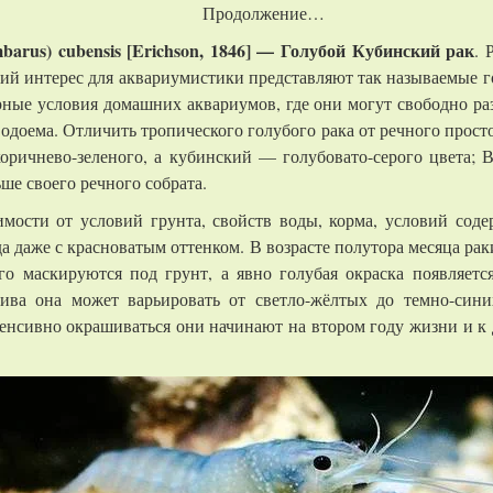
Продолжение…
barus) cubensis [Erichson, 1846] — Голубой Кубинский рак
. 
ший интерес для аквариумистики представляют так называемые 
рные условия домашних аквариумов, где они могут свободно раз
одоема. Отличить тропического голубого рака от речного просто
коричнево-зеленого, а кубинский — голубовато-серого цвета; В
ше своего речного собрата.
имости от условий грунта, свойств воды, корма, условий соде
да даже с красноватым оттенком. В возрасте полутора месяца ра
о маскируются под грунт, а явно голубая окраска появляетс
ива она может варьировать от светло-жёлтых до темно-сини
тенсивно окрашиваться они начинают на втором году жизни и к 