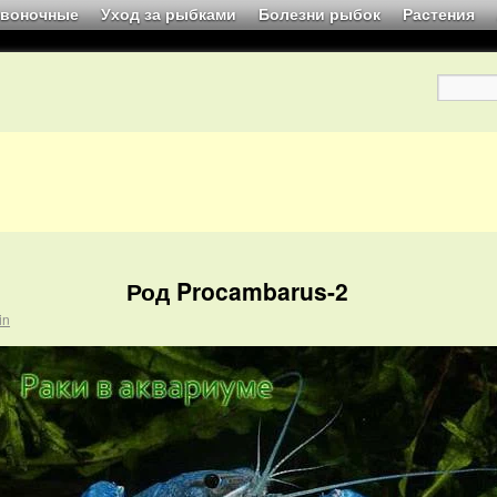
звоночные
Уход за рыбками
Болезни рыбок
Растения
Род Procambarus-2
in