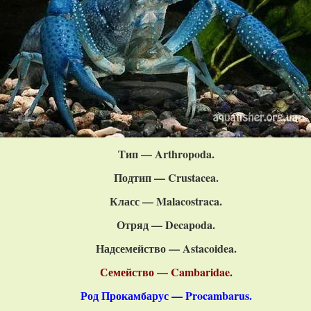
Тип —
Arthropoda
.
Подтип —
Crustacea
.
Класс —
Malacostraca
.
Отряд —
Decapoda
.
Надсемейство —
Astacoidea
.
Семейство — Cambaridae.
Род Прокамбарус — Procambarus.