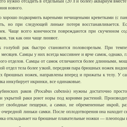
его нужно отсадить в отдельный (20 л и более) аквариум вмес
ния нового.
его хорошо подкормить вареными нечищеными креветками (с панц
ть, но при следующей линьке потеря восстанавливается. Ес
инек. Чаще всего конечности повреждаются при скученном со
ов, так как они чаще линяют.
х голубой рак быстро становится половозрелым. При темпе
месяцев. Самцы у них всегда массивнее и ярче самок, однако, 
ного отделов. Самцы от самок отличаются более длинными, мо
ой отдел тела более узкий, передняя пара брюшных ножек видо
их брюшных ножек, направлены вперед и прижаты к телу. У са
ка инкубирует икринки, все одинаковые.
убинских раков (Procabus cubensis) нужны достаточно прост
ии укрытий раки роют норы под корнями растений. Производит
т свободные пещерки, а самки, не обремененные икрой, ра
 очередной линьки самки. После оплодотворения она находит се
самка откладывает на брюшные плавательные ножки — плеоподы и