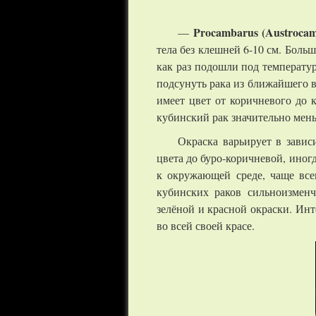
Procambarus (Austrocam
—
тела без клешней 6-10 см. Боль
как раз подошли под температу
подсунуть рака из ближайшего в
имеет цвет от коричневого до 
кубинский рак значительно мень
Окраска варьирует в завис
цвета до буро-коричневой, иног
к окружающей среде, чаще всег
кубинских раков сильноизменч
зелёной и красной окраски. Ин
во всей своей красе.