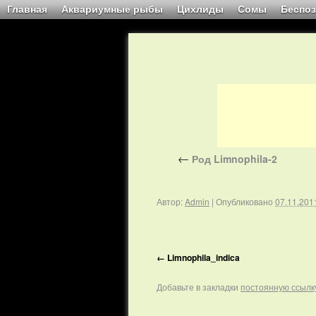
Главная
Аквариумные рыбы
Цихлиды
Сомы
Беспо
←
Род Limnophila-2
Автор:
Admin
|
Опубликовано
07.11.201
Limnophila_indica
Добавьте в закладки
постоянную ссылк