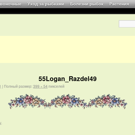
звоночные
Уход за рыбками
Болезни рыбок
Растения
55Logan_Razdel49
1
|
Полный размер:
399 × 54
пикселей
у
.