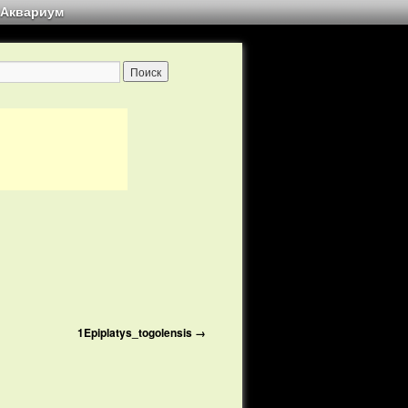
Аквариум
1Epiplatys_togolensis