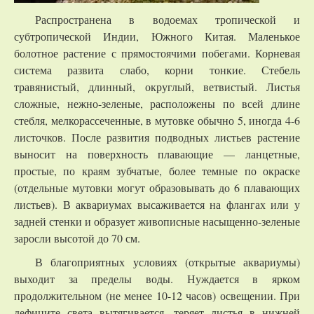
Распространена в водоемах тропической и
субтропической Индии, Южного Китая. Маленькое
болотное растение с прямостоячими побегами. Корневая
система развита слабо, корни тонкие. Стебель
травянистый, длинный, округлый, ветвистый. Листья
сложные, нежно-зеленые, расположены по всей длине
стебля, мелкорассеченные, в мутовке обычно 5, иногда 4-6
листочков. После развития подводных листьев растение
выносит на поверхность плавающие — ланцетные,
простые, по краям зубчатые, более темные по окраске
(отдельные мутовки могут образовывать до 6 плавающих
листьев). В аквариумах высаживается на флангах или у
задней стенки и образует живописные насыщенно-зеленые
заросли высотой до 70 см.
В благоприятных условиях (открытые аквариумы)
выходит за пределы воды. Нуждается в ярком
продолжительном (не менее 10-12 часов) освещении. При
дефиците света вытягивается, теряет листья в нижней