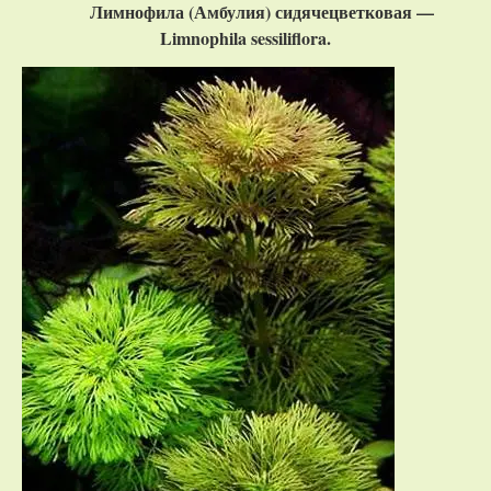
Лимнофила (Амбулия) сидячецветковая —
Limnophila sessiliflora.