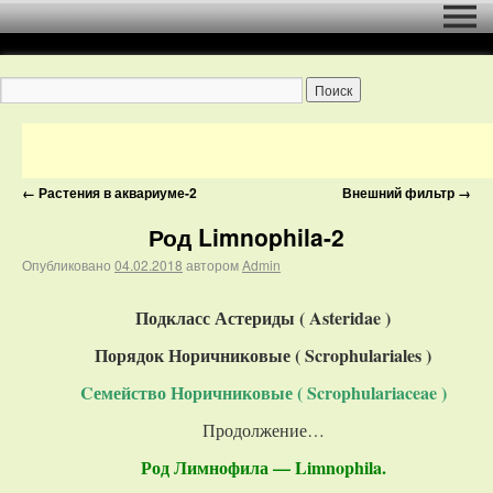
←
Растения в аквариуме-2
Внешний фильтр
→
Род Limnophila-2
Опубликовано
04.02.2018
автором
Admin
Подкласс Астериды (
Asteridae
)
Порядок Норичниковые ( Scrophulariales )
Cемейство Норичниковые ( Scrophulariaceae )
Продолжение…
Род Лимнофила — Limnophila.