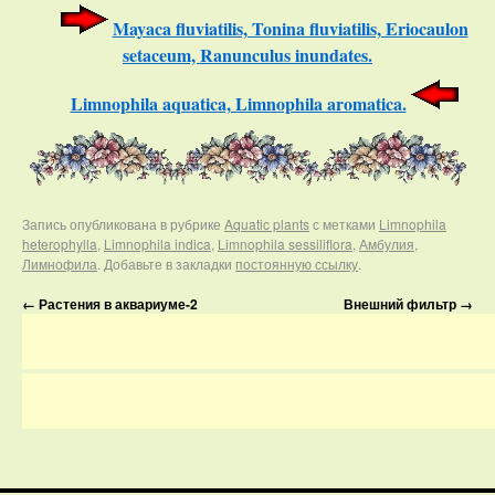
Mayaca fluviatilis, Tonina fluviatilis, Eriocaulon
setaceum, Ranunculus inundates.
Limnophila aquatica, Limnophila aromatica.
Запись опубликована в рубрике
Aquatic plants
с метками
Limnophila
heterophylla
,
Limnophila indica
,
Limnophila sessiliflora
,
Амбулия
,
Лимнофила
. Добавьте в закладки
постоянную ссылку
.
←
Растения в аквариуме-2
Внешний фильтр
→