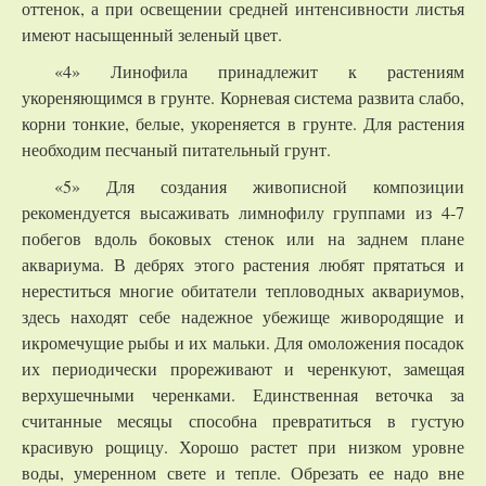
оттенок, а при освещении средней интенсивности листья
имеют насыщенный зеленый цвет.
«4» Линофила принадлежит к растениям
укореняющимся в грунте. Корневая система развита слабо,
корни тонкие, белые, укореняется в грунте. Для растения
необходим песчаный питательный грунт.
«5» Для создания живописной композиции
рекомендуется высаживать лимнофилу группами из 4-7
побегов вдоль боковых стенок или на заднем плане
аквариума. В дебрях этого растения любят прятаться и
нереститься многие обитатели тепловодных аквариумов,
здесь находят себе надежное убежище живородящие и
икромечущие рыбы и их мальки. Для омоложения посадок
их периодически прореживают и черенкуют, замещая
верхушечными черенками. Единственная веточка за
считанные месяцы способна превратиться в густую
красивую рощицу. Хорошо растет при низком уровне
воды, умеренном свете и тепле. Обрезать ее надо вне