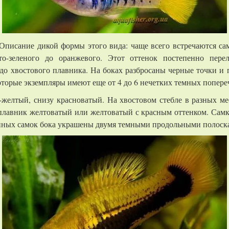
 Описание дикой формы этого вида: чаще всего встречаются са
о-зеленого до оранжевого. Этот оттенок постепенно перел
 до хвостового плавника. На боках разбросаны черные точки и 
торые экземпляры имеют еще от 4 до 6 нечетких темных попере
елтый, снизу красноватый. На хвостовом стебле в разных ме
плавник желтоватый или желтоватый с красным оттенком. Самк
енных самок бока украшены двумя темными продольными полоск