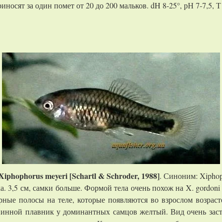
носят за один помет от 20 до 200 мальков. dH 8-25°, рН 7-7,5, Т
Xiphophorus
meyeri
[
Schartl
&
Schroder
, 1988]
. Синоним: Xiphop
ика. 3,5 см, самки больше. Формой тела очень похож на X. gordoni
ные полосы на теле, которые появляются во взрослом возрасте
инной плавник у доминантных самцов желтый. Вид очень зас