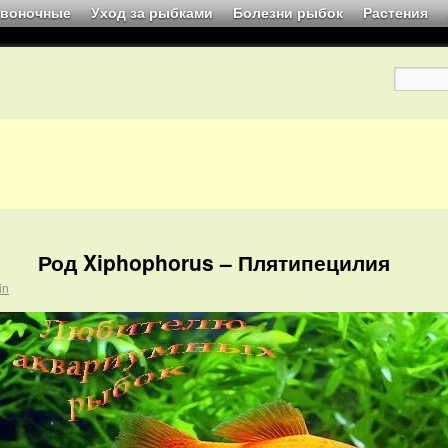
звоночные
Уход за рыбками
Болезни рыбок
Растения
Род Xiphophorus – Плятипецилия
in