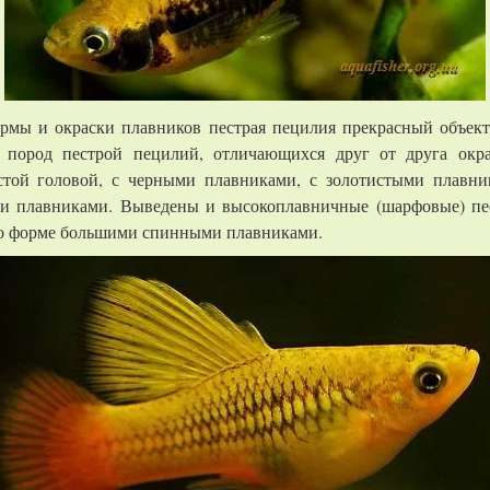
рмы и окраски плавников пестрая пецилия прекрасный объект
 пород пестрой пецилий, отличающихся друг от друга ок
истой головой, с черными плавниками, с золотистыми плавни
ми плавниками. Выведены и высокоплавничные (шарфовые) пе
по форме большими спинными плавниками.