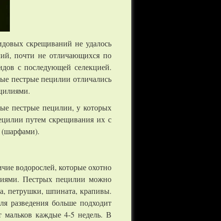
идовых скрещиваний не удалось
лий, почти не отличающихся по
идов с последующей селекцией.
ные пестрые пецилии отличались
ецилиями.
ые пестрые пецилии, у которых
ецилии путем скрещивания их с
 (шарфами).
ичие водорослей, которые охотно
ениями. Пестрых пецилии можно
а, петрушки, шпината, крапивы.
ля разведения больше подходит
т мальков каждые 4-5 недель. В