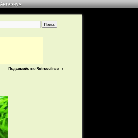
Аквариум
Подсемейство Retroculinae
→