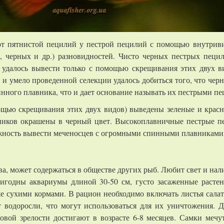
 от пятнистой пецилий у пестрой пецилий с помощью внутрив
, черных и др.) разновидностей. Чисто черных пестрых пеци
, удалось вывести только с помощью скрещивания этих двух в
и умело проведенной селекции удалось добиться того, что чер
нного плавника, что и дает основание называть их пестрыми п
щью скрещивания этих двух видов) выведены зеленые и красн
вников окрашены в черный цвет. Высокоплавничные пестрые п
жность вывести меченосцев с огромными спинными плавниками
, может содержаться в обществе других рыб. Любит свет и нал
ригодны аквариумы длиной 30-50 см, густо засаженные раст
сухими кормами. В рацион необходимо включать листья салат
 водоросли, что могут использоваться для их уничтожения. Д
овой зрелости достигают в возрасте 6-8 месяцев. Самки мечу