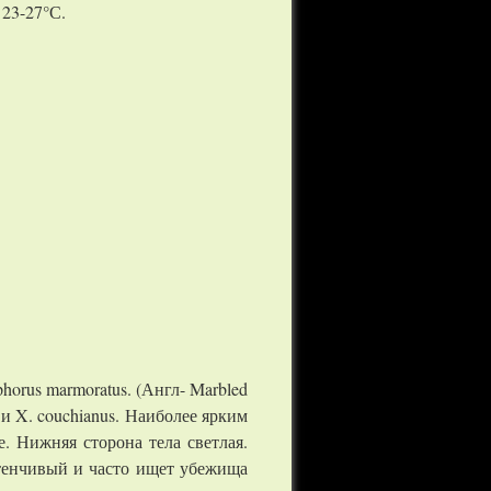
 23-27°С.
horus marmoratus. (Англ- Marbled
 и X. couchianus. Наиболее ярким
. Нижняя сторона тела светлая.
тенчивый и часто ищет убежища