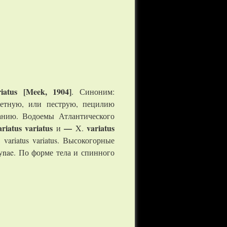
atus [Meek, 1904]
. Синоним:
рехцветную, или пеструю, пецилию
анию. Водоемы Атлантического
ariatus variatus
—
variatus
и
X.
ariatus variatus. Высокогорные
lynae. По форме тела и спинного