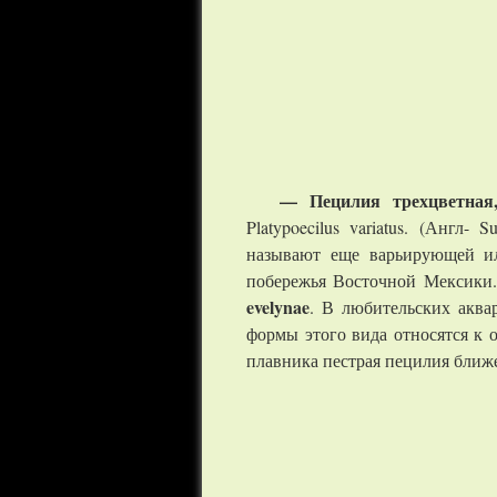
— Пецилия трехцветная,
Platypoecilus variatus. (Англ- 
называют еще варьирующей ил
побережья Восточной Мексики.
evelynae
. В любительских аквар
формы этого вида относятся к о
плавника пестрая пецилия ближе