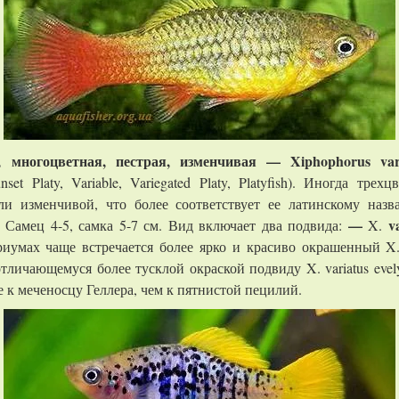
 многоцветная, пестрая, изменчивая — Xiphophorus vari
Sunset Platy, Variable, Variegated Platy, Platyfish). Иногда т
и изменчивой, что более соответствует ее латинскому назв
—
v
 Самец 4-5, самка 5-7 см. Вид включает два подвида:
X.
иумах чаще встречается более ярко и красиво окрашенный X. v
тличающемуся более тусклой окраской подвиду X. variatus eve
 к меченосцу Геллера, чем к пятнистой пецилий.