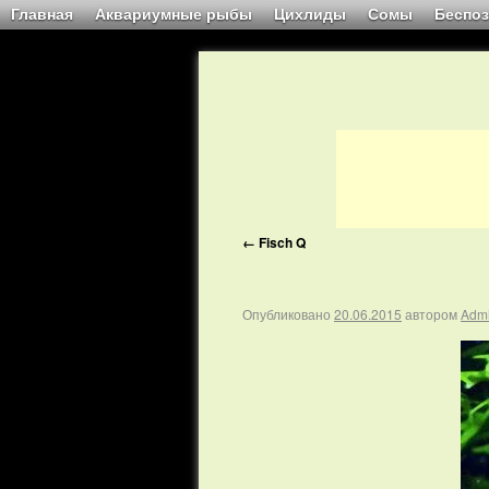
Главная
Аквариумные рыбы
Цихлиды
Сомы
Беспо
←
Fisch Q
Опубликовано
20.06.2015
автором
Adm