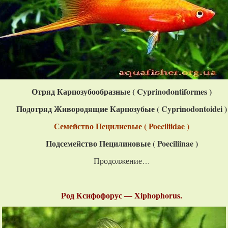
Отряд Карпозубообразные ( C
yprinodontiformes
)
Подотряд Живородящие Карпозубые ( Cyprinodontoidei )
Семейство Пецилиевые ( Poeciliidae )
Подсемейство Пецилиновые ( Poeciliinae )
Продолжение…
Род Ксифофорус — Xiphophorus.