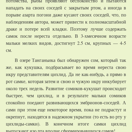
потомства, рыбы проявляют беспокойство и пытаются
нападать на своих соседей с закрытым ртом, а иногда в
порыве азарта погони даже кусают своих соседей, что, по
наблюдениям автора, может привести к полномасштабной
драке и потере всей кладки. Поэтому лучше содержать
самок после нереста отдельно. В 3-хмесячном возрасте
мальки мелких видов, достигнут 2.5 см, крупных — 4-5
см.
В озере Танганьика был обнаружен сом, который так
же, как кукушка, подбрасывает во время нереста свою
икру представителям цихлид. Да не как-нибудь, а прямо в
рот самке, которая затем и свою и чужую икру инкубирует
около трех недель. Развитие сомиков-кукушат происходит
быстрее, чем цихлид, и в результате мальки сомиков
спокойно поедают развивающихся эмбрионов-соседей. А
сами при этом еще некоторое время, пока не подрастут и
окрепнут, находятся в надежном укрытии (то есть во рту у
цихлиды-самки). В конечном итоге самки цихлид
выпускают изо рта вполне сформировавшихся сомов!