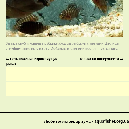
Запись опубликована в рубрике
Уход за рыбками
с метками
Цихлиды
инкубирующие икру во рту
. Добавьте в закладки
постоянную ссылку
.
←
Размножение икромечущих
Пленка на поверхности
→
рыб-3
Любителям аквариума - aquafisher.org.ua