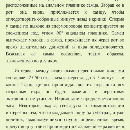
расположенные на анальном плавнике самца. Забрав ее в
рот, она вновь приближается к самцу, чтобы
оплодотворить собранные минуту назад икринки. Сперма
у самца по выходе из спермопровода концентрируется на
сложенном под углом 90° анальном плавнике. Самец
выпускает молоки, а самка, прокачивает их через рот во
время дыхательных движений и икра оплодотворяется.
Всасывая ее, самка осеменяет, таким образом,
заключенную во рту икру.
Интервал между отдельными нерестовыми циклами
составляет 25-50 сек в начале нереста, до 3–5 минут — в
конце. Такие циклы происходят до тех пор, пока вся
созревшая икра не будет выметана и нерестовая
активность не угаснет. Икрометание продолжается около
часа. Некоторые акары, геофагусы и хромидотиляпии
интересны тем, что откладывают икру на субстрат, а уже
личинок, выклюнувшихся спустя определенное время,
прячут во рту, где и происходит их дальнейшее развитие в