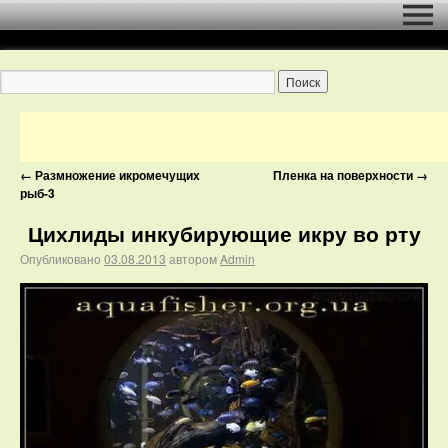
←
Размножение икромечущих
Пленка на поверхности
→
рыб-3
Цихлиды инкубирующие икру во рту
Опубликовано
03.08.2013
автором
Admin