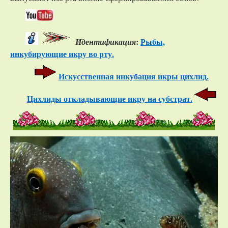
:
Рыбы,
Идентификация
инкубирующие икру во рту.
Искусственная инкубация икры цихлид.
Цихлиды откладывающие икру на субстрат.