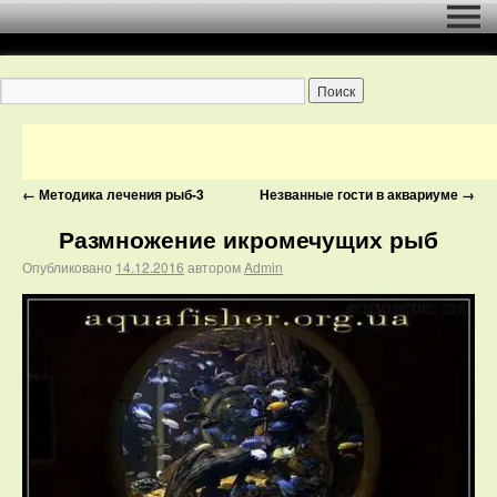
←
Методика лечения рыб-3
Незванные гости в аквариуме
→
Размножение икромечущих рыб
Опубликовано
14.12.2016
автором
Admin