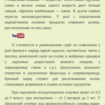
самки и мелкие самцы одного возраста дают больше
самцов, обратная комбинация — самок. В целом первые
нересты малопродуктивны. У рыб с порционным
икрометанием половые продукты созревают дозами,
рассчитанными на весь цикл.
О готовности к размножению судят по появлению у
рыб брачного наряда (яркой окраски, пигментных пятен у
цихлид; жемчужной сыпи на голове и жаберных крышках
у карповых; разрастанию кожного покрова у
лорикариевых сомов и т.д.), припуханию анального
отверстия и увеличению яйцеклада и спермиопровода.
Брачный наряд служит для распознавания полов,
стимуляции дозревания и отдачи половых продуктов.
При наружном оплодотворении спермии живут от 0,5
до 5 минут, при внутреннем — от 2 месяцев до 2 лет. У
обитателей стоячих вод жизнеспособность спермы выше.