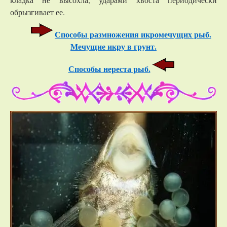
обрызгивает ее.
Способы размножения икромечущих рыб.
Мечущие икру в грунт.
Способы нереста рыб.