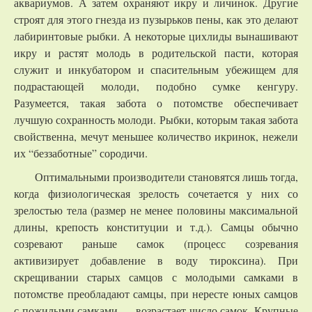
аквариумов. А затем охраняют икру и личинок. Другие
строят для этого гнезда из пузырьков пены, как это делают
лабиринтовые рыбки. А некоторые цихлиды вынашивают
икру и растят молодь в родительской пасти, которая
служит и инкубатором и спасительным убежищем для
подрастающей молоди, подобно сумке кенгуру.
Разумеется, такая забота о потомстве обеспечивает
лучшую сохранность молоди. Рыбки, которым такая забота
свойственна, мечут меньшее количество икринок, нежели
их “беззаботные” сородичи.
Оптимальными производители становятся лишь тогда,
когда физиологическая зрелость сочетается у них со
зрелостью тела (размер не менее половины максимальной
длины, крепость конституции и т.д.). Самцы обычно
созревают раньше самок (процесс созревания
активизирует добавление в воду тироксина). При
скрещивании старых самцов с молодыми самками в
потомстве преобладают самцы, при нересте юных самцов
с пожилыми самками — возрастает число самок. Крупные