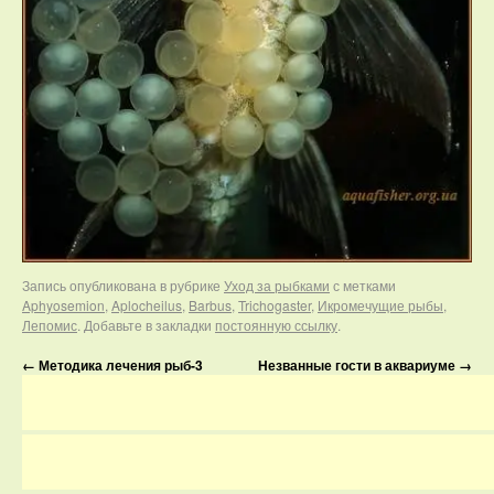
Запись опубликована в рубрике
Уход за рыбками
с метками
Aphyosemion
,
Aplocheilus
,
Barbus
,
Trichogaster
,
Икромечущие рыбы
,
Лепомис
. Добавьте в закладки
постоянную ссылку
.
←
Методика лечения рыб-3
Незванные гости в аквариуме
→