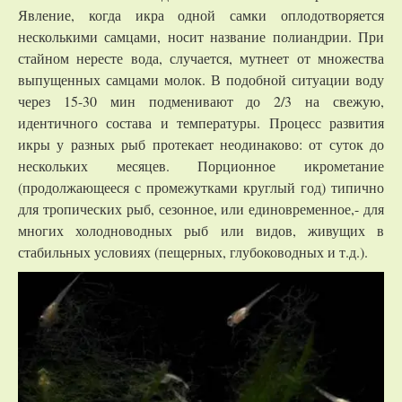
Явление, когда икра одной самки оплодотворяется
несколькими самцами, носит название полиандрии. При
стайном нересте вода, случается, мутнеет от множества
выпущенных самцами молок. В подобной ситуации воду
через 15-30 мин подменивают до 2/3 на свежую,
идентичного состава и температуры. Процесс развития
икры у разных рыб протекает неодинаково: от суток до
нескольких месяцев. Порционное икрометание
(продолжающееся с промежутками круглый год) типично
для тропических рыб, сезонное, или единовременное,- для
многих холодноводных рыб или видов, живущих в
стабильных условиях (пещерных, глубоководных и т.д.).