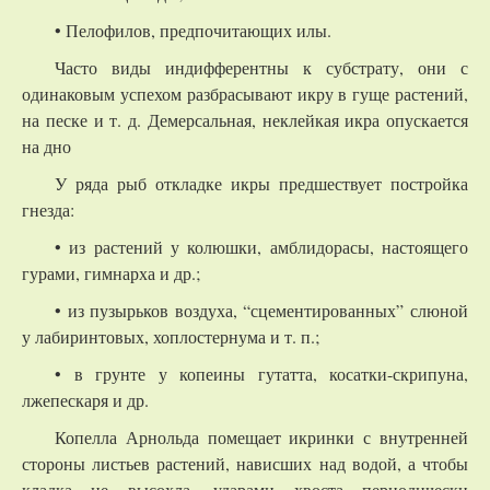
• Пелофилов, предпочитающих илы.
Часто виды индифферентны к субстрату, они с
одинаковым успехом разбрасывают икру в гуще растений,
на песке и т. д. Демерсальная, неклейкая икра опускается
на дно
У ряда рыб откладке икры предшествует постройка
гнезда:
• из растений у колюшки, амблидорасы, настоящего
гурами, гимнарха и др.;
• из пузырьков воздуха, “сцементированных” слюной
у лабиринтовых, хоплостернума и т. п.;
• в грунте у копеины гутатта, косатки-скрипуна,
лжепескаря и др.
Копелла Арнольда помещает икринки с внутренней
стороны листьев растений, нависших над водой, а чтобы
кладка не высохла, ударами хвоста периодически