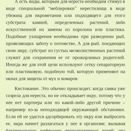
А есть виды, которым для нереста необходим стимул в
виде специальной “меблировки” нерестилища в виде
убежищ для икрометания или подходящего для этого
субстрата: камней, определенных растений, либо
искусственной их замены из поролона или пластика.
Подобные ухищрения необходимы при разведении рыб,
проявляющих заботу о потомстве, А для рыб, поедающих
свою икру, субстрат из густых мелколиственных растений
служит для сохранения ее от прожорливых родителей.
Иногда же для этой цели используют сетку сепараторную
или пластиковую, подобную той, которую применяют на
окнах для защиты от мух и комаров.
Кистование. Это обычно происходит, когда самка уже
созрела для нереста, но не откладывает икру, потому что у
нее нет партнера или по какой-либо другой причине –
например из-за неподходящей окружающей обстановки.
Если ей не удастся адсорбировать эту икру или выбросить
ее, икра начнет разлагаться у нее в организме, вызывая
бактериальную инфекцию репродуктивных путей, что