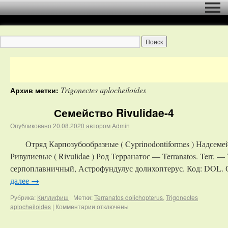
Trigonectes aplocheiloides
Архив метки:
Семейство Rivulidae-4
Опубликовано
20.08.2020
автором
Admin
Отряд Карпозубообразные ( Cyprinodontiformes ) Надсеме
Ривулиевые ( Rivulidae ) Род Терранатос — Terranatos. Terr. —
серпоплавничный, Астрофундулус долихоптерус. Код: DOL. Син
далее
→
Рубрика:
Киллифиш
|
Метки:
Terranatos dolichopterus
,
Trigonectes
aplocheiloides
|
Комментарии
отключены