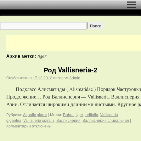
tiger
Архив метки:
Род Vallisneria-2
Опубликовано
17.12.2012
автором
Admin
Подкласс Алисматиды ( Alismatidae ) Порядок Частуховые (
Продолжение… Род Валлиснерия — Vallisneria. Валлиснерия г
Азии. Отличается широкими длинными листьями. Крупное р
Рубрика:
Aquatic plants
|
Метки:
Rubra
,
tiger
,
tortifolia
,
Vallisneria
gigantea
,
Vallisneria spiralis
,
Валлиснерия
,
Валлиснерия спиральная
|
Комментарии
отключены