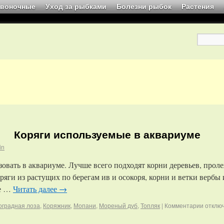
звоночные
Уход за рыбками
Болезни рыбок
Растения
Коряги используемые в аквариуме
in
овать в аквариуме. Лучше всего подходят корни деревьев, прол
яги из растущих по берегам ив и осокоря, корни и ветки вербы 
ее …
Читать далее
→
оградная лоза
,
Коряжник
,
Мопани
,
Мореный дуб
,
Топляк
|
Комментарии
отклю