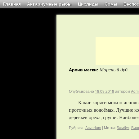
Главная
Аквариумные рыбы
Цихлиды
Сомы
Беспо
Мореный дуб
Архив метки:
Опубликовано
18.09.2018
автором
Adm
Какие коряги можно использ
проточных водоёмах. Лучшие кор
деревьев ореха, груши. Наибол
Рубрика:
Aсvarium
|
Метки:
Бамбук
,
Вин