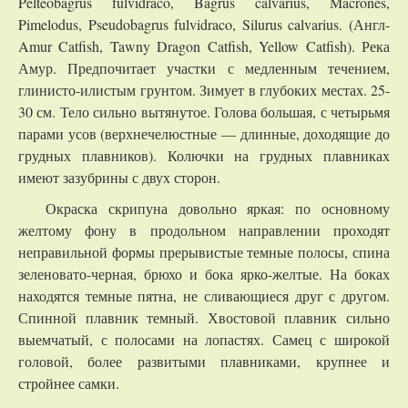
Pelteobagrus fulvidraco, Bagrus calvarius, Macrones,
Pimelodus, Pseudobagrus fulvidraco, Silurus calvarius. (Англ-
Amur Catfish, Tawny Dragon Catfish, Yellow Catfish). Река
Амур. Предпочитает участки с медленным течением,
глинисто-илистым грунтом. Зимует в глубоких местах. 25-
30 см. Тело сильно вытянутое. Голова большая, с четырьмя
парами усов (верхнечелюстные — длинные, доходящие до
грудных плавников). Колючки на грудных плавниках
имеют зазубрины с двух сторон.
Окраска скрипуна довольно яркая: по основному
желтому фону в продольном направлении проходят
неправильной формы прерывистые темные полосы, спина
зеленовато-черная, брюхо и бока ярко-желтые. На боках
находятся темные пятна, не сливающиеся друг с другом.
Спинной плавник темный. Хвостовой плавник сильно
выемчатый, с полосами на лопастях. Самец с широкой
головой, более развитыми плавниками, крупнее и
стройнее самки.