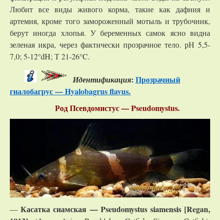
Любит все виды живого корма, такие как дафния и
артемия, кроме того замороженный мотыль и трубочник,
берут иногда хлопья. У беременных самок ясно видна
зеленая икра, через фактически прозрачное тело. рН 5,5-
7,0; 5-12°dH; Т 21-26°C.
:
Прозрачный
Идентификация
гиалобагрус — Hyalobagrus flavus.
Род Псевдомистус — Pseudomystus.
Касатка сиамская —
Pseudomystus
siamensis
[
Regan
,
—