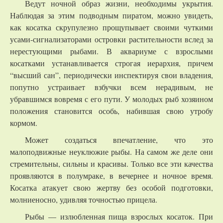
Ведут ночной образ жизни, необходимы укрытия.
Наблюдая за этим подводным пиратом, можно увидеть,
как косатка скрупулезно прощупывает своими чуткими
усами-сигнализаторами островки растительности вслед за
нерестующими рыбами. В аквариуме с взрослыми
косатками устанавливается строгая иерархия, причем
“высший сан”, периодически инспектируя свои владения,
попутно устраивает взбучки всем нерадивым, не
убравшимся вовремя с его пути. У молодых рыб хозяином
положения становится особь, набившая свою утробу
кормом.
Может создаться впечатление, что это
малоподвижные неуклюжие рыбы. На самом же деле они
стремительны, сильны и красивы. Только все эти качества
проявляются в полумраке, в вечернее и ночное время.
Косатка атакует свою жертву без особой подготовки,
молниеносно, удивляя точностью прицела.
Рыбы — излюбленная пища взрослых косаток. При