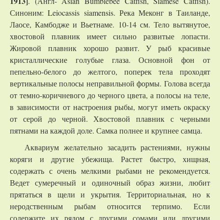
1913]
. (Англ- Asian Bumblebee Catfish, Siamese Catfish).
Синоним: Leiocassis siamensis. Река Меконг в Таиланде,
Лаосе, Камбодже и Вьетнаме. 10-14 см. Тело вытянутое,
хвостовой плавник имеет сильно развитые лопасти.
Жировой плавник хорошо развит. У рыб красивые
кристаллические голубые глаза. Основной фон от
пепельно-белого до желтого, поперек тела проходят
вертикальные полосы неправильной формы. Голова всегда
от темно-коричневого до черного цвета, а полосы на теле,
в зависимости от настроения рыбы, могут иметь окраску
от серой до черной. Хвостовой плавник с черными
пятнами на каждой доле. Самка полнее и крупнее самца.
Аквариум желательно засадить растениями, нужны
коряги и другие убежища. Растет быстро, хищная,
содержать с очень мелкими рыбами не рекомендуется.
Ведет сумеречный и одиночный образ жизни, любит
прятаться в щели и укрытия. Территориальная, но к
неродственным рыбам относится терпимо. Если
содержите их рядом с другими сомами или другими