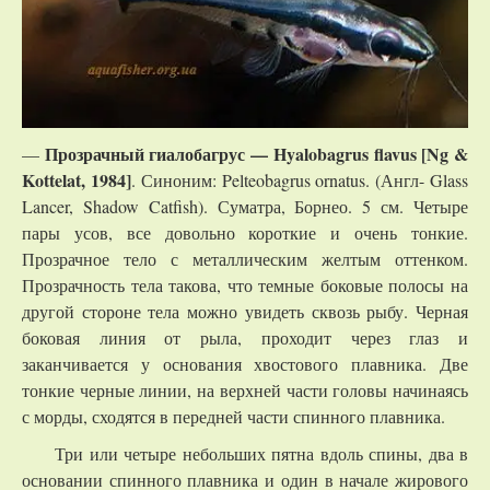
Прозрачный г
иалобагрус — Hyalobagrus flavus [Ng &
—
Kottelat, 1984]
. Синоним: Pelteobagrus ornatus. (Англ- Glass
Lancer, Shadow Catfish). Суматра, Борнео. 5 см. Четыре
пары усов, все довольно короткие и очень тонкие.
Прозрачное тело с металлическим желтым оттенком.
Прозрачность тела такова, что темные боковые полосы на
другой стороне тела можно увидеть сквозь рыбу. Черная
боковая линия от рыла, проходит через глаз и
заканчивается у основания хвостового плавника. Две
тонкие черные линии, на верхней части головы начинаясь
с морды, сходятся в передней части спинного плавника.
Три или четыре небольших пятна вдоль спины, два в
основании спинного плавника и один в начале жирового