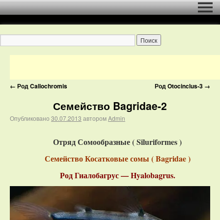
←
Род Callochromis
Род Otocinclus-3
→
Семейство Bagridae-2
Опубликовано
30.07.2013
автором
Admin
Отряд Сомообразные ( Siluriformes )
Семейство Косатковые сомы ( Bagridae )
Род Гиалобагрус — Hyalobagrus.