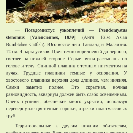
Псевдомистус узкоплечий — Pseudomystus
—
stenomus [Valenciennes, 1839]
. (Англ- False Asian
Bumblebee Catfish). Юго-восточный Таиланд и Малайзия.
12 см. 4 пары усиков. Цвет темно-коричневый до черного,
светлее на нижней стороне. Серые пятна рассыпаны по
голове и телу. Спинной плавник с темным пигментом на
лучах. Грудные плавники темные у основания. У
хвостового плавника верхняя доля длиннее, чем нижняя.
Самки заметно полнее. Это скрытная, ночная
разновидность, аквариум должен быть слабо освещенным.
Очень пугливы, обеспечьте много укрытий, используя
перевернутые цветочные горшки, отрезки пластмассовых
труб.
Территориальные к другим нижним обитателям,
особенно своего рода. Если содержите их рядом с другими