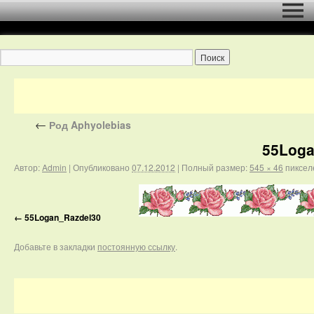
←
Род Aphyolebias
55Loga
Автор:
Admin
|
Опубликовано
07.12.2012
|
Полный размер:
545 × 46
пиксел
55Logan_Razdel30
Добавьте в закладки
постоянную ссылку
.