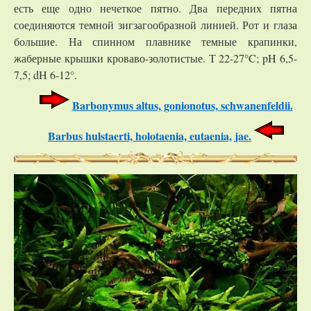
есть еще одно нечеткое пятно. Два передних пятна
соединяются темной зигзагообразной линией. Рот и глаза
большие. На спинном плавнике темные крапинки,
жаберные крышки кроваво-золотистые. Т 22-27°C; pH 6,5-
7,5; dH 6-12°.
Barbonymus altus, gonionotus, schwanenfeldii.
Barbus hulstaerti, holotaenia, eutaenia, jae.