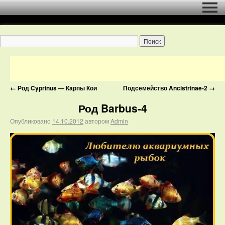
←
Род Cyprinus — Карпы Кои
Подсемейство Ancistrinae-2
→
Род Barbus-4
Опубликовано
14.10.2012
автором
Admin