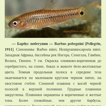
—
Барбус
побегуини
— Barbus pobeguini [Pellegrin,
1911]
. Синонимы: Barbus mirei, Hemigrammocapoeta mirei.
Западная Африка, бассейны рек Нигера, Сенегала, Гамбии,
Вольта, Гвинеи. 5 см. Окраска оливково-коричневая до
серебристого, на спине, боках и животе бело-желтоватые
цвета. Темная продольная полоса в середине тела
оканчивается на маленьком круглом черном пятне, на
хвостовом стебле. Спинной плавник с косой черной
полосой в верхней половине. Грудные плавники
закруглены. Плавники окрашены в коричневые и желтые
тона. Более спокойные, чем другие барбусы,
неприхотливые. Грунт мягкий, так как они любят рыться в