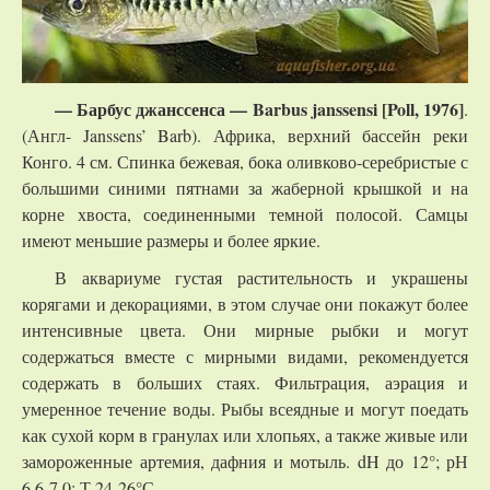
— Барбус джанссенса — Barbus janssensi [Poll, 1976]
.
(Англ- Janssens’ Barb). Африка, верхний бассейн реки
Конго. 4 см. Спинка бежевая, бока оливково-серебристые с
большими синими пятнами за жаберной крышкой и на
корне хвоста, соединенными темной полосой. Самцы
имеют меньшие размеры и более яркие.
В аквариуме густая растительность и украшены
корягами и декорациями, в этом случае они покажут более
интенсивные цвета. Они мирные рыбки и могут
содержаться вместе с мирными видами, рекомендуется
содержать в больших стаях. Фильтрация, аэрация и
умеренное течение воды. Рыбы всеядные и могут поедать
как сухой корм в гранулах или хлопьях, а также живые или
замороженные артемия, дафния и мотыль. dH до 12°; рН
6,6-7,0; Т 24-26°С.