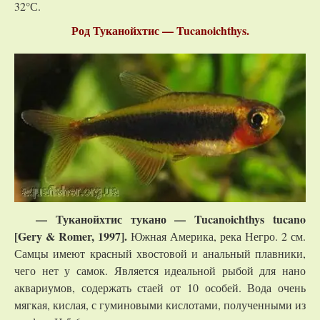
32°С.
Род Туканойхтис — Tucanoichthys.
—
Туканойхтис
тукано
— Tucanoichthys tucano
[Gery & Romer, 1997].
Южная Америка, река Негро. 2 см.
Самцы имеют красный хвостовой и анальный плавники,
чего нет у самок. Является идеальной рыбой для нано
аквариумов, содержать стаей от 10 особей. Вода очень
мягкая, кислая, с гуминовыми кислотами, полученными из