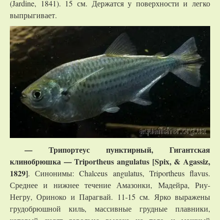
(Jardine, 1841). 15 см. Держатся у поверхности и легко
выпрыгивает.
— Трипортеус пунктирный, Гигантская
клинобрюшка —
Triportheus
angulatus
[
Spix
, &
Agassiz
,
1829]
. Синонимы: Chalceus angulatus, Triportheus flavus.
Среднее и нижнее течение Амазонки, Мадейра, Риу-
Негру, Ориноко и Парагвай. 11-15 см. Ярко выражены
грудобрюшной киль, массивные грудные плавники,