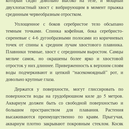
который сидят довольно высоко на теле, и мощный
двухлопастный хвост с вибрирующим в момент прыжка
срединным червеобразным отростком.
Уплощенное с боков серебристое тело обсыпано
темным точками. Спинка кофейная, бока серебристо-
сиреневые с 4-6 дугообразными полосами из коричневых
точек от спины к средним лучам хвостового плавника.
Плавники темные, хвост с серединным выростом. Самцы
мельче самок, но окрашены более ярко и хвостовой
отросток у них длиннее. Приверженность к верхним слоям
воды подчеркивают и цепкий “насекомоядный” рот, и
довольно крупные глаза.
Держатся у поверхности, могут глиссировать по
поверхности воды на грудобрюшном киле до 5 метров.
Аквариум должен быть со свободной поверхностью и
большим пространством для плавания. Растения
высаживаются преимущественно по краям. Прыгучая,
аквариум плотно закрывают покровным стеклом. Косяк