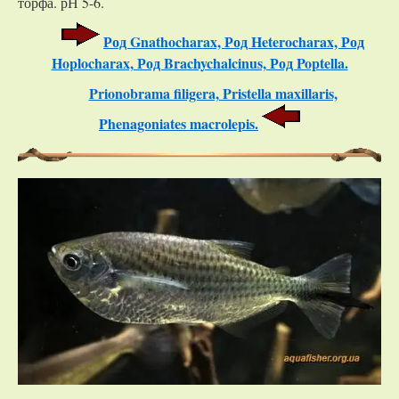
торфа. рН 5-6.
Род Gnathocharax, Род Heterocharax, Род
Hoplocharax, Род Brachychalcinus, Род Poptella.
Prionobrama filigera, Pristella maxillaris,
Phenagoniates macrolepis.