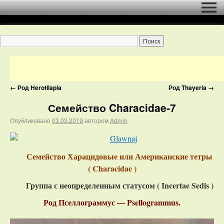
←
Род Herotilapia
Род Thayeria
→
Семейство Characidae-7
Опубликовано
03.03.2019
автором
Admin
Семейство Харацидовые или Американские тетры
( Characidae )
Группа с неопределенным статусом ( Incertae Sedis )
Род Пселлограммус — Psellogrammus.