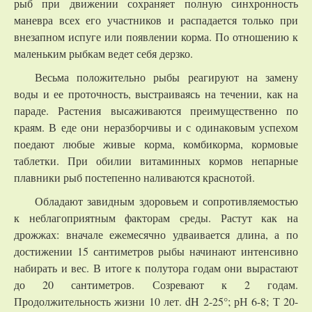
рыб при движении сохраняет полную синхронность
маневра всех его участников и распадается только при
внезапном испуге или появлении корма. По отношению к
маленьким рыбкам ведет себя дерзко.
Весьма положительно рыбы реагируют на замену
воды и ее проточность, выстраиваясь на течении, как на
параде. Растения высаживаются преимущественно по
краям. В еде они неразборчивы и с одинаковым успехом
поедают любые живые корма, комбикорма, кормовые
таблетки. При обилии витаминных кормов непарные
плавники рыб постепенно наливаются краснотой.
Обладают завидным здоровьем и сопротивляемостью
к неблагоприятным факторам среды. Растут как на
дрожжах: вначале ежемесячно удваивается длина, а по
достижении 15 сантиметров рыбы начинают интенсивно
набирать и вес. В итоге к полутора годам они вырастают
до 20 сантиметров. Созревают к 2 годам.
Продолжительность жизни 10 лет. dH 2-25°; рН 6-8; Т 20-