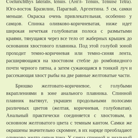
Coelurichthys lateralis, tenuis. (Англ- Tenuis, Tenuise Tetra).
Юго-восток Бразилии, Парагвай, Аргентина. 5 см, самки
меньше. Окраска очень привлекательная, особенно у
самцов. Спинка оливково-коричневатая, ниже идет
широкая нечеткая голубоватая полоса с размытыми
краями, тянущаяся через все тело от жаберных крышек до
основания хвостового плавника. Под этой голубой зоной
проходит темно-коричневая или темно-синяя лента,
расширяющаяся на хвостовом стебле до ромбовидного
почти черного пятна, а затем сужающаяся в тонкий луч и
рассекающая хвост рыбы на две равные желтоватые части.
Брюшко желтовато-коричневое, с голубыми
вкраплениями в зоне анального плавника. Спинной
плавник вытянут, украшен продольными полосами
различных цветов (желтая, коричневая, голубоватая).
Анальный практически соединяется с хвостовым, в
основном желтоватого цвета с темным кантом. Самки же
окрашены значительно скромнее, в их наряде преобладают
оливково-желто-серые тона. У самца спинной и анальный