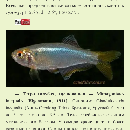
Всеядные, предпочитают живой корм, хотя привыкают и к
сухому. рН 5,5-7; dH 2-5°; Т 20-27°С.
— Тетра голубая, щелкающая — Mimagoniates
inequalis [Eigenmann, 1911]
. Синоним: Glandulocauda
inequalis. (Англ- Croaking Tetra). Бразилия, Уругвай. Самец
до 5 см, самка до 3,5 см. Тело серебристое с синим
металлическим блеском. У самцов яркие цвета и более
развитые плавники. Самцы привлекают внимание самок,