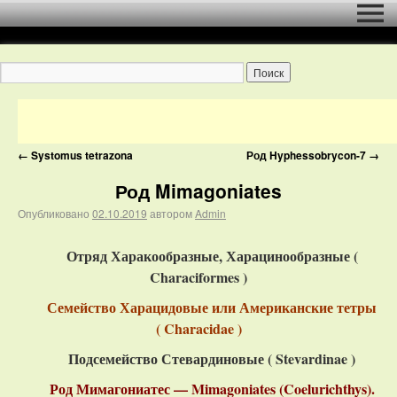
←
Systomus tetrazona
Род Hyphessobrycon-7
→
Род Mimagoniates
Опубликовано
02.10.2019
автором
Admin
Отряд Харакообразные, Харацинообразные (
Characiformes )
Семейство Харацидовые или Американские тетры
( Characidae )
Подсемейство Стевардиновые ( Stevardinae )
Род Мимагониатес — Mimagoniates (Coelurichthys).