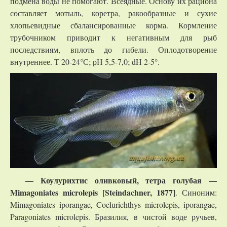
подмена воды не помогают. Всеядные. Основу их рациона
составляет мотыль, коретра, ракообразные и сухие
хлопьевидные сбалансированные корма. Кормление
трубочником приводит к негативным для рыб
последствиям, вплоть до гибели. Оплодотворение
внутреннее. Т 20-24°С; рН 5,5-7,0; dH 2-5°.
— Коулурихтис оливковый, тетра голубая —
Mimagoniates microlepis [Steindachner, 1877]
. Синоним:
Mimagoniates iporangae, Coelurichthys microlepis, iporangae,
Paragoniates microlepis. Бразилия, в чистой воде ручьев,