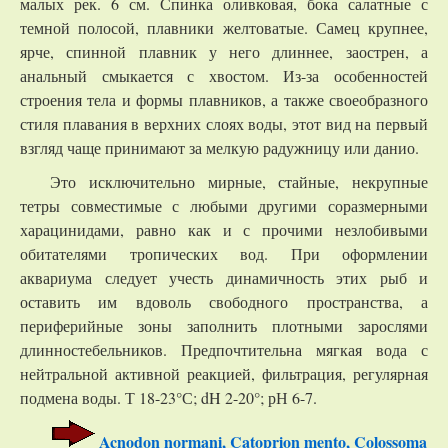
малых рек. 6 см. Спинка оливковая, бока салатные с
темной полосой, плавники желтоватые. Самец крупнее,
ярче, спинной плавник у него длиннее, заострен, а
анальный смыкается с хвостом. Из-за особенностей
строения тела и формы плавников, а также своеобразного
стиля плавания в верхних слоях воды, этот вид на первый
взгляд чаще принимают за мелкую радужницу или данио.
Это исключительно мирные, стайные, некрупные
тетры совместимые с любыми другими соразмерными
харацинидами, равно как и с прочими незлобивыми
обитателями тропических вод. При оформлении
аквариума следует учесть динамичность этих рыб и
оставить им вдоволь свободного пространства, а
периферийные зоны заполнить плотными зарослями
длинностебельников. Предпочтительна мягкая вода с
нейтральной активной реакцией, фильтрация, регулярная
подмена воды. Т 18-23°С; dH 2-20°; рН 6-7.
Acnodon normani, Catoprion mento, Colossoma