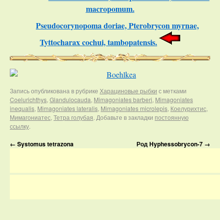
macropomum.
Pseudocorynopoma doriae, Pterobrycon myrnae,
Tyttocharax cochui, tambopatensis.
Запись опубликована в рубрике
Харациновые рыбки
с метками
Coelurichthys
,
Glandulocauda
,
Mimagoniates barberi
,
Mimagoniates
inequalis
,
Mimagoniates lateralis
,
Mimagoniates microlepis
,
Коелурихтис
,
Мимагониатес
,
Тетра голубая
. Добавьте в закладки
постоянную
ссылку
.
←
Systomus tetrazona
Род Hyphessobrycon-7
→