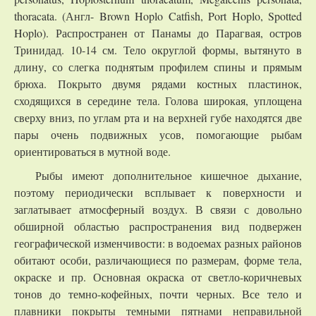
thoracata. (Англ- Brown Hoplo Catfish, Port Hoplo, Spotted
Hoplo). Распространен от Панамы до Парагвая, остров
Тринидад. 10-14 см. Тело округлой формы, вытянуто в
длину, со слегка поднятым профилем спины и прямым
брюха. Покрыто двумя рядами костных пластинок,
сходящихся в середине тела. Голова широкая, уплощена
сверху вниз, по углам рта и на верхней губе находятся две
пары очень подвижных усов, помогающие рыбам
ориентироваться в мутной воде.
Рыбы имеют дополнительное кишечное дыхание,
поэтому периодически всплывает к поверхности и
заглатывает атмосферный воздух. В связи с довольно
обширной областью распространения вид подвержен
географической изменчивости: в водоемах разных районов
обитают особи, различающиеся по размерам, форме тела,
окраске и пр. Основная окраска от светло-коричневых
тонов до темно-кофейных, почти черных. Все тело и
плавники покрыты темными пятнами неправильной