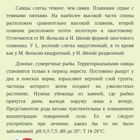
Самцы слегка темнее, чем самки. Плавники серые с
темными пятнами. На наиболее высокой части спины
расположен сравнительно высокий плавник, второй
плавник расположен почти вплотную к хвостовому.
Отличаются от M. thoracata и H. littorale формой хвостового
плавника. У L. pectorale слегка закругленный, в то время
как у M. thoracata квадратный, у H. littorale раздвоеный.
Донные, сумеречные рыбы. Территориальными самцы
становятся только в период нереста. Постоянно рыщут у
дна в поисках корма, взрыхляют верхний слой грунта,
частицы которого затем оседают на узколистных
растениях. Нужны убежища из камней, где рыбки
прячутся днем, выходя наружу лишь к вечеру.
Представители рода весьма чувствительны к повышению
концентрации поваренной соли. Ее не следует
употреблять при лечении, каких бы то ни было
заболеваний. рН 6,5-7,5; dH до 20°; Т 18-28°С.