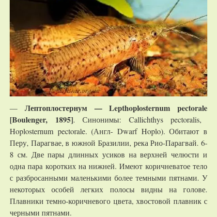
Лептоплостернум —
Lepthoplosternum
pectorale
—
[
Boulenger
, 1895]
. Синонимы: Callichthys pectoralis,
Hoplosternum pectorale. (Англ- Dwarf Hoplo). Обитают в
Перу, Парагвае, в южной Бразилии, река Рио-Парагвай. 6-
8 см. Две пары длинных усиков на верхней челюсти и
одна пара коротких на нижней. Имеют коричневатое тело
с разбросанными маленькими более темными пятнами. У
некоторых особей легких полосы видны на голове.
Плавники темно-коричневого цвета, хвостовой плавник с
черными пятнами.