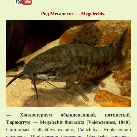
Род Мегалехис — Megalechis.
Хоплостернум обыкновенный, пятнистый.
—
Таракатум
— Megalechis thoracata [Valenciennes, 1840]
.
Синонимы: Callichthys exaratus, Callichthys, Hoplosternum
personatus, Hoplosternum thoracatum, Megalechis personata,