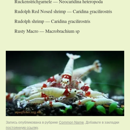
Ruckenstrichgarnele — Neocaridina heteropoda
Rudolph Red Nosed shrimp — Caridina gracilirostris
Rudolph shrimp — Caridina gracilirostris
Rusty Macro — Macrobrachium sp
Запись опубликована в рубрике
Common Name
. Добавьте в закладки
постоянную ссылку
.