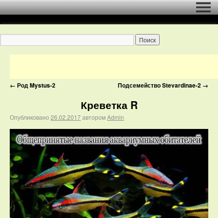
←
Род Mystus-2
Подсемейство Stevardinae-2
→
Креветка R
Опубликовано
26.02.2017
автором
Admin