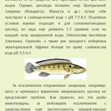
видов. Однако, цихлиды больших озер Центральной
Америки (Никарагуа, Манагуа и др.) лучше себя
чувствуют в слабощелочной воде с рН 7,5-8,5. Подобные
условия хорошо подходят и для солоноватоводных
цихлид, но надо еще добавить 1-5 граммов соли на
каждый литр аквариумной воды. Обитателям бассейнов
Амазонки, Ориноко, а также рек западного побережья
экваториальной Африки больше по нраву слабокислая
вода рН 5,5-6,5.
За исключением откровенных хищников, например,
цихл и креницихл кормление американских цихлид не
представляет проблем. Как правило, все эти рыбы
животноядны, за небольшим исключением: с
удовольствием едят растительность никарагуанские