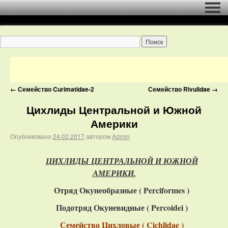
←
Семейство Curimatidae-2
Семейство Rivulidae
→
Цихлиды Центральной и Южной
Америки
Опубликовано
24.02.2017
автором
Admin
ЦИХЛИДЫ ЦЕНТРАЛЬНОЙ И ЮЖНОЙ
АМЕРИКИ.
Отряд Окунеобразные ( Perciformes )
Подотряд Окуневидные ( P
ercoidei
)
Семейство Цихловые ( Cichlidae )