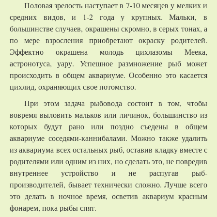
Половая зрелость наступает в 7-10 месяцев у мелких и
средних видов, и 1-2 года у крупных. Мальки, в
большинстве случаев, окрашены скромно, в серых тонах, а
по мере взросления приобретают окраску родителей.
Эффектно окрашена молодь цихлазомы Меека,
астронотуса, уару. Успешное размножение рыб может
происходить в общем аквариуме. Особенно это касается
цихлид, охраняющих свое потомство.
При этом задача рыбовода состоит в том, чтобы
вовремя выловить мальков или личинок, большинство из
которых будут рано или поздно съедены в общем
аквариуме соседями-каннибалами. Можно также удалить
из аквариума всех остальных рыб, оставив кладку вместе с
родителями или одним из них, но сделать это, не повредив
внутреннее устройство и не распугав рыб-
производителей, бывает технически сложно. Лучше всего
это делать в ночное время, осветив аквариум красным
фонарем, пока рыбы спят.