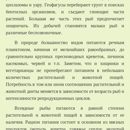
цихлазомы и уару. Геофагусы перебирают грунт в поисках
бентосных организмов, и съедают гниющие части
растений. Большая же часть этих рыб предпочитает
хищничать. Их добычей становятся мальки рыб и
различные беспозвоночные.
В природе большинство видов питаются речным
планктоном, начиная от мельчайших ракообразных, до
сравнительно крупных пресноводных креветок, личинок
насекомых, червей и т.п. Заметим, что и хищники и
вегетарианцы не пренебрегают питанием в небольших
количествах растительной и животной пищей.
Потребность в том или ином соотношении растительной и
животной диеты меняется в зависимости от возраста рыб и
интенсивности репродукционных циклов.
Всеядные рыбы питаются в равной степени
растительной и животной пищей в зависимости от ее
наличия. Рацион питания состоит в основном из мясных
продуктов (мотыль, коретра, говяжье сердце, молотый