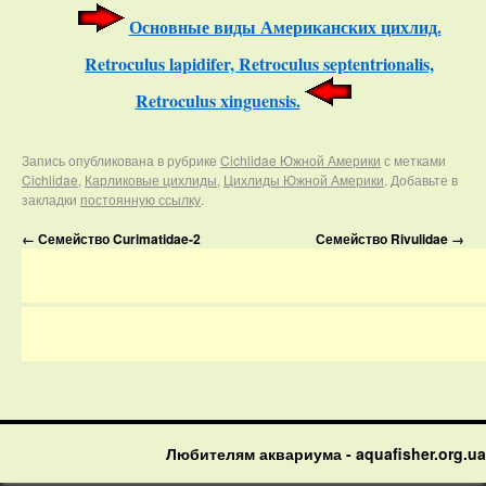
Основные виды Американских цихлид.
Retroculus lapidifer, Retroculus septentrionalis,
Retroculus xinguensis.
Запись опубликована в рубрике
Cichlidae Южной Америки
с метками
Cichlidae
,
Карликовые цихлиды
,
Цихлиды Южной Америки
. Добавьте в
закладки
постоянную ссылку
.
←
Семейство Curimatidae-2
Семейство Rivulidae
→
Любителям аквариума - aquafisher.org.ua