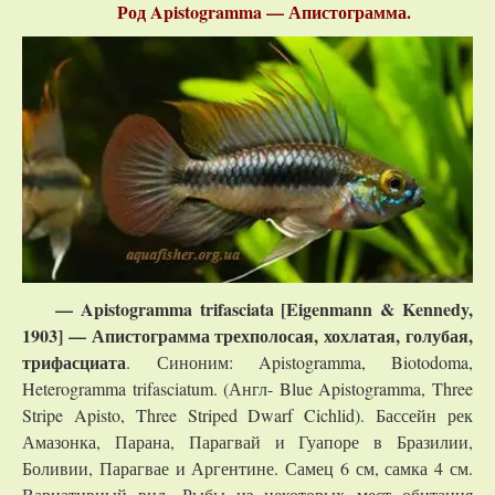
Род Apistogramma — Апистограмма.
— Apistogramma trifasciata [Eigenmann & Kennedy,
1903] — Апистограмма трехполосая, хохлатая, голубая,
трифасциата
. Синоним: Apistogramma, Biotodoma,
Heterogramma trifasciatum. (Англ- Blue Apistogramma, Three
Stripe Apisto, Three Striped Dwarf Cichlid). Бассейн рек
Амазонка, Парана, Парагвай и Гуапоре в Бразилии,
Боливии, Парагвае и Аргентине. Самец 6 см, самка 4 см.
Вариативный вид. Рыбы из некоторых мест обитания