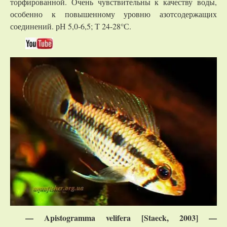
торфированной. Очень чувствительны к качеству воды,
особенно к повышенному уровню азотсодержащих
соединений. рН 5,0-6,5; Т 24-28°С.
— Apistogramma velifera [Staeck, 2003] —