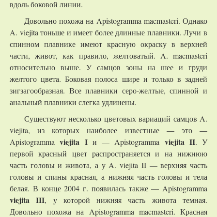
вдоль боковой линии.
Довольно похожа на Apistogramma macmasteri. Однако
A. viejita тоньше и имеет более длинные плавники. Лучи в
спинном плавнике имеют красную окраску в верхней
части, живот, как правило, желтоватый. A. macmasteri
относительно выше. У самцов зоны на шее и груди
желтого цвета. Боковая полоса шире и только в задней
зигзагообразная. Все плавники серо-желтые, спинной и
анальный плавники слегка удлинены.
Существуют несколько цветовых вариаций самцов A.
viejita, из которых наиболее известные — это —
viejita I
viejita II
Apistogramma
и — Apistogramma
. У
первой красный цвет распространяется и на нижнюю
часть головы и живота, а у A. viejita II — верхняя часть
головы и спины красная, а нижняя часть головы и тела
белая. В конце 2004 г. появилась также — Apistogramma
viejita III
, у которой нижняя часть живота темная.
Довольно похожа на Apistogramma macmasteri. Красная