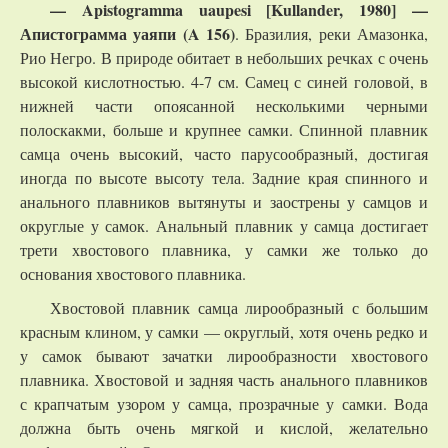
— Apistogramma uaupesi [Kullander, 1980] —
Апистограмма уаяпи (A 156)
. Бразилия, реки Амазонка,
Рио Негро. В природе обитает в небольших речках с очень
высокой кислотностью. 4-7 см. Самец с синей головой, в
нижней части опоясанной несколькими черными
полоскакми, больше и крупнее самки. Спинной плавник
самца очень высокий, часто парусообразный, достигая
иногда по высоте высоту тела. Задние края спинного и
анального плавников вытянуты и заострены у самцов и
округлые у самок. Анальный плавник у самца достигает
трети хвостового плавника, у самки же только до
основания хвостового плавника.
Хвостовой плавник самца лирообразный с большим
красным клином, у самки — округлый, хотя очень редко и
у самок бывают зачатки лирообразности хвостового
плавника. Хвостовой и задняя часть анального плавников
с крапчатым узором у самца, прозрачные у самки. Вода
должна быть очень мягкой и кислой, желательно