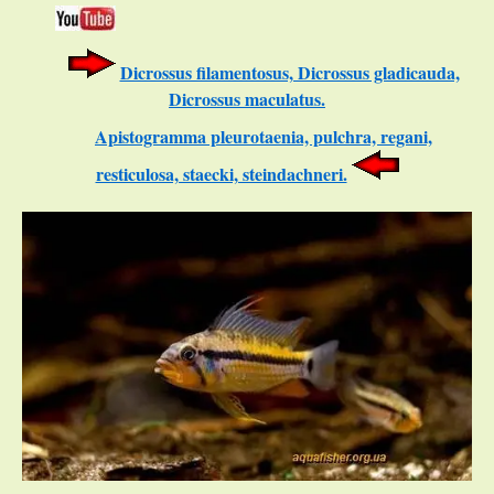
Dicrossus filamentosus, Dicrossus gladicauda,
Dicrossus maculatus.
Apistogramma pleurotaenia, pulchra, regani,
resticulosa, staecki, steindachneri.