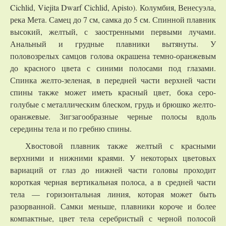
Cichlid, Viejita Dwarf Cichlid, Apisto). Колумбия, Венесуэла,
река Мета. Самец до 7 см, самка до 5 см. Спинной плавник
высокий, желтый, с заостренными первыми лучами.
Анальный и грудные плавники вытянуты. У
половозрелых самцов голова окрашена темно-оранжевым
до красного цвета с синими полосами под глазами.
Спинка желто-зеленая, в передней части верхней части
спины также может иметь красный цвет, бока серо-
голубые с металлическим блеском, грудь и брюшко желто-
оранжевые. Зигзагообразные черные полосы вдоль
середины тела и по гребню спины.
Хвостовой плавник также желтый с красными
верхними и нижними краями. У некоторых цветовых
вариаций от глаз до нижней части головы проходит
короткая черная вертикальная полоса, а в средней части
тела — горизонтальная линия, которая может быть
разорванной. Самки меньше, плавники короче и более
компактные, цвет тела серебристый с черной полосой