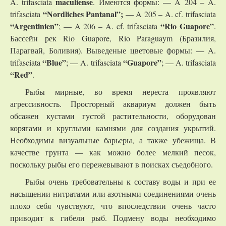
maculiense
A. trifasciata
. Имеются формы: — A 204 – A.
“Nordliches Pantanal”;
trifasciata
— A 205 – A. cf. trifasciata
“Argentinien”
“Rio Guapore”
; — A 206 – A. cf. trifasciata
.
Бассейн рек Rio Guapore, Rio Paraguaym (Бразилия,
Парагвай, Боливия). Выведеные цветовые формы: — A.
“Blue”
“Guapore”
trifasciata
; — A. trifasciata
; — A. trifasciata
“Red”
.
Рыбы мирные, во время нереста проявляют
агрессивность. Просторный аквариум должен быть
обсажен кустами густой растительности, оборудован
корягами и круглыми камнями для создания укрытий.
Необходимы визуальные барьеры, а также убежища. В
качестве грунта — как можно более мелкий песок,
поскольку рыбы его пережевывают в поисках съедобного.
Рыбы очень требовательны к составу воды и при ее
насыщении нитратами или азотными соединениями очень
плохо себя чувствуют, что впоследствии очень часто
приводит к гибели рыб. Подмену воды необходимо