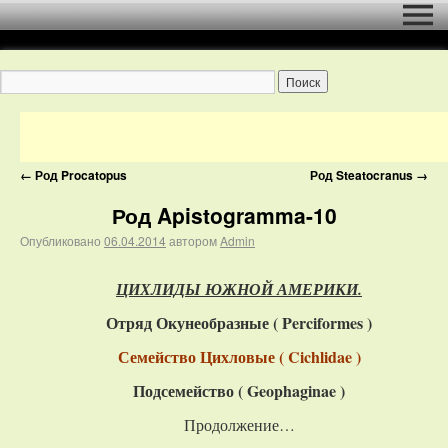
←
Род Procatopus
Род Steatocranus
→
Род Apistogramma-10
Опубликовано
06.04.2014
автором
Admin
ЦИХЛИДЫ ЮЖНОЙ АМЕРИКИ.
Отряд Окунеобразные ( Perciformes )
Семейство Цихловые ( Cichlidae )
Подсемейство (
Geophaginae
)
Продолжение…