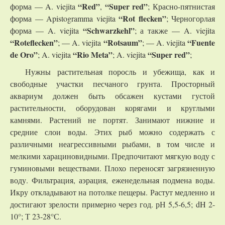
“Red”
“
Super red”
форма — A. viejita
,
; Красно-пятнистая
“Rot flecken”
форма — Apistogramma viejita
; Черногорлая
“Schwarzkehl”
форма — A. viejita
; а также — A. viejita
“Roteflecken”
“Rotsaum”
“Fuente
; — A. viejita
; — A. viejita
de Oro”
“Rio Meta”
“Super red”
; A. viejita
; A. viejita
;
Нужны растительная поросль и убежища, как и
свободные участки песчаного грунта. Просторный
аквариум должен быть обсажен кустами густой
растительности, оборудован корягами и круглыми
камнями. Растений не портят. Занимают нижние и
средние слои воды. Этих рыб можно содержать с
различными неагрессивными рыбами, в том числе и
мелкими харациновидными. Предпочитают мягкую воду с
гуминовыми веществами. Плохо переносят загрязненную
воду. Фильтрация, аэрация, еженедельная подмена воды.
Икру откладывают на потолке пещеры. Растут медленно и
достигают зрелости примерно через год. рН 5,5-6,5; dH 2-
10°; Т 23-28°С.