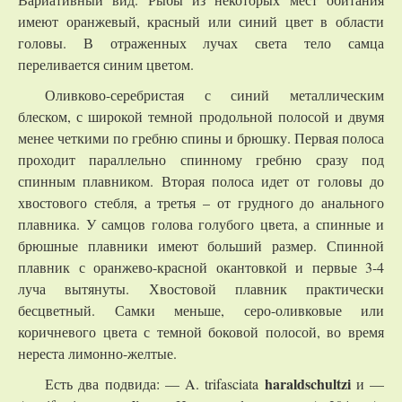
имеют оранжевый, красный или синий цвет в области
головы. В отраженных лучах света тело самца
переливается синим цветом.
Оливково-серебристая с синий металлическим
блеском, с широкой темной продольной полосой и двумя
менее четкими по гребню спины и брюшку. Первая полоса
проходит параллельно спинному гребню сразу под
спинным плавником. Вторая полоса идет от головы до
хвостового стебля, а третья – от грудного до анального
плавника. У самцов голова голубого цвета, а спинные и
брюшные плавники имеют больший размер. Спинной
плавник с оранжево-красной окантовкой и первые 3-4
луча вытянуты. Хвостовой плавник практически
бесцветный. Самки меньше, серо-оливковые или
коричневого цвета с темной боковой полосой, во время
нереста лимонно-желтые.
haraldschultzi
Есть два подвида: — A. trifasciata
и —