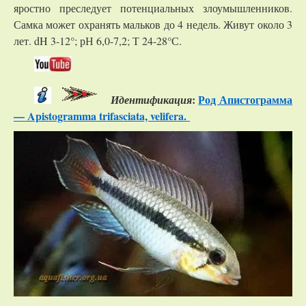
яростно преследует потенциальных злоумышленников.
Самка может охранять мальков до 4 недель. Живут около 3
лет. dH 3-12°; рН 6,0-7,2; Т 24-28°С.
:
Род Апистограмма
Идентификация
— Apistogramma trifasciata, velifera.