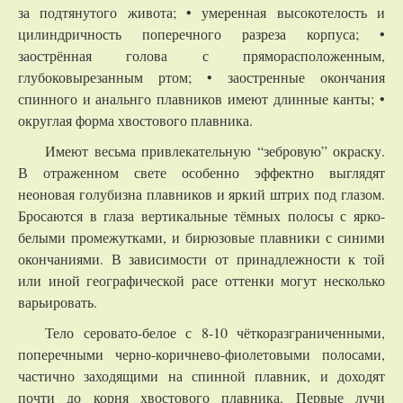
за подтянутого живота; • умеренная высокотелость и
цилиндричность поперечного разреза корпуса; •
заострённая голова с пряморасположенным,
глубоковырезанным ртом; • заостренные окончания
спинного и анальнго плавников имеют длинные канты; •
округлая форма хвостового плавника.
Имеют весьма привлекательную “зебровую” окраску.
В отраженном свете особенно эффектно выглядят
неоновая голубизна плавников и яркий штрих под глазом.
Бросаются в глаза вертикальные тёмных полосы с ярко-
белыми промежутками, и бирюзовые плавники с синими
окончаниями. В зависимости от принадлежности к той
или иной географической расе оттенки могут несколько
варьировать.
Тело серовато-белое с 8-10 чёткоразграниченными,
поперечными черно-коричнево-фиолетовыми полосами,
частично заходящими на спинной плавник, и доходят
почти до корня хвостового плавника. Первые лучи