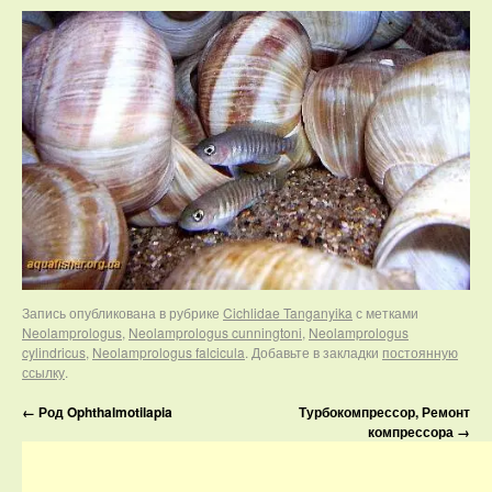
Запись опубликована в рубрике
Cichlidae Tanganyika
с метками
Neolamprologus
,
Neolamprologus cunningtoni
,
Neolamprologus
cylindricus
,
Neolamprologus falcicula
. Добавьте в закладки
постоянную
ссылку
.
←
Род Ophthalmotilapia
Турбокомпрессор, Ремонт
компрессора
→