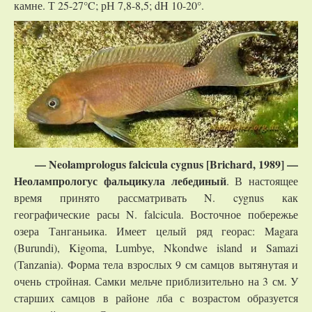
камне. Т 25-27°C; рН 7,8-8,5; dH 10-20°.
— Neolamprologus falcicula cygnus [Brichard, 1989] —
Неолампрологус фальцикула лебединый
. В настоящее
время принято рассматривать N. cygnus как
географические расы N. falcicula. Восточное побережье
озера Танганьика. Имеет целый ряд георас: Magara
(Burundi), Kigoma, Lumbye, Nkondwe island и Samazi
(Tanzania). Форма тела взрослых 9 см самцов вытянутая и
очень стройная. Самки мельче приблизительно на 3 см. У
старших самцов в районе лба с возрастом образуется