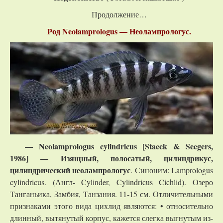
Продолжение…
Род Neolamprologus — Неолампрологус.
—
Neolamprologus cylindricus [Staeck & Seegers,
1986] — Изящный, полосатый, цилиндрикус,
цилиндрический неолампрологус
. Синоним: Lamprologus
cylindricus. (Англ- Cylinder, Cylindricus Cichlid). Озеро
Танганьика, Замбия, Танзания. 11-15 см. Отличительными
признаками этого вида цихлид являются: • относительно
длинный, вытянутый корпус, кажется слегка выгнутым из-