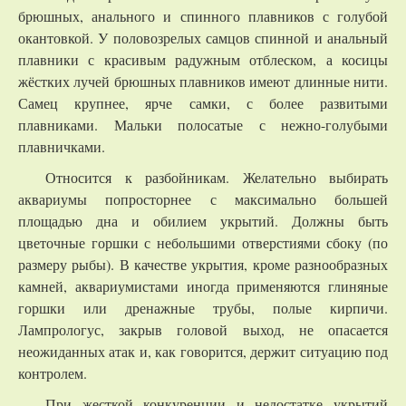
брюшных, анального и спинного плавников с голубой
окантовкой. У половозрелых самцов спинной и анальный
плавники с красивым радужным отблеском, а косицы
жёстких лучей брюшных плавников имеют длинные нити.
Самец крупнее, ярче самки, с более развитыми
плавниками. Мальки полосатые с нежно-голубыми
плавничками.
Относится к разбойникам. Желательно выбирать
аквариумы попросторнее с максимально большей
площадью дна и обилием укрытий. Должны быть
цветочные горшки с небольшими отверстиями сбоку (по
размеру рыбы). В качестве укрытия, кроме разнообразных
камней, аквариумистами иногда применяются глиняные
горшки или дренажные трубы, полые кирпичи.
Лампрологус, закрыв головой выход, не опасается
неожиданных атак и, как говорится, держит ситуацию под
контролем.
При жесткой конкуренции и недостатке укрытий