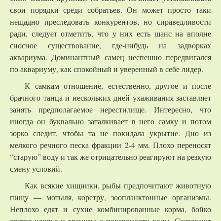
свои порядки среди собратьев. Он может просто таки
нещадно преследовать конкурентов, но справедливости
ради, следует отметить, что у них есть шанс на вполне
сносное существование, где-нибудь на задворках
аквариума. Доминантный самец неспешно передвигался
по аквариуму, как спокойный и уверенный в себе лидер.
К самкам отношение, естественно, другое и после
брачного танца и нескольких дней ухаживания заставляет
занять предполагаемое нерестилище. Интересно, что
иногда он буквально заталкивает в него самку и потом
зорко следит, чтобы та не покидала укрытие. Дно из
мелкого речного песка фракции 2-4 мм. Плохо переносят
“старую” воду и так же отрицательно реагируют на резкую
смену условий.
Как всякие хищники, рыбы предпочитают животную
пищу — мотыля, коретру, зоопланктонные организмы.
Неплохо едят и сухие комбинированные корма, бойко
хватая хлопья и гранулы с поверхности воды. Созревают