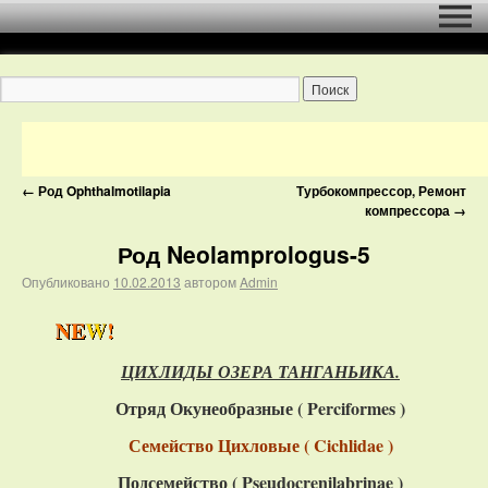
←
Род Ophthalmotilapia
Турбокомпрессор, Ремонт
компрессора
→
Род Neolamprologus-5
Опубликовано
10.02.2013
автором
Admin
ЦИХЛИДЫ ОЗЕРА ТАНГАНЬИКА.
Отряд Окунеобразные (
Perciformes
)
Семейство Цихловые ( Cichlidae )
Подсемейство (
Pseudocrenilabrinae
)