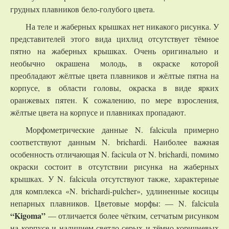
грудных плавников бело-голубого цвета.
На теле и жаберных крышках нет никакого рисунка. У
представителей этого вида цихлид отсутствует тёмное
пятно на жаберных крышках. Очень оригинально и
необычно окрашена молодь, в окраске которой
преобладают жёлтые цвета плавников и жёлтые пятна на
корпусе, в области головы, окраска в виде ярких
оранжевых пятен. К сожалению, по мере взросления,
жёлтые цвета на корпусе и плавниках пропадают.
Морфометрические данные N. falcicula примерно
соответствуют данным N. brichardi. Наиболее важная
особенность отличающая N. facicula от N. brichardi, помимо
окраски состоит в отсутствии рисунка на жаберных
крышках. У N. falcicula отсутствуют также, характерные
для комплекса «N. brichardi-pulcher», удлиненные косицы
непарных плавников. Цветовые морфы: — N. falcicula
“Kigoma”
— отличается более чётким, сетчатым рисунком
на корпусе и наличием светло-серых и тёмно-коричневых