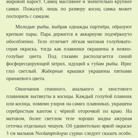
жировой нарост. Самец массивнее и значительно крупнее
самки. Пожалуй, лишь по размеру косиц самка может
поспорить с самцом.
Молодые рыбы, выбрав однажды партнёра, образуют
крепкие пары. Пара держится в аквариуме подчёркнуто
обособленно. Тело отличает лёгкая матовая голубовато-
серая окраска, тогда как плавники окрашены в нежно-
голубые цвета. Под глазами располагается синий
фосфоресцирующий штрих, идущий к губам рыбы. Ирис
глаз светлый. Жаберные крышки украшены пятнами
оранжевого цвета.
Окончания спинного, анального и хвостового
плавников вытянуты в косицы. Каждый голубой плавник
или косица, помимо узоров на самих плавниках, украшена
серебристым кантом с чёрной оторочкой по краю. На
матовом, более светлом теле хорошо видна ажурная
сеточка отдельных чешуек. Об удивительно яркой окраске
3 см мальков Neolamprologus cygnus следует сказать особо.