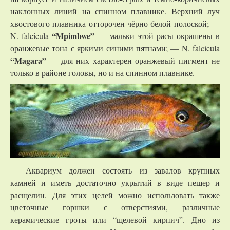
наклонных линий на спинном плавнике. Верхний луч
хвостового плавника отторочен чёрно-белой полоской; —
“Mpimbwe”
N. falcicula
— мальки этой расы окрашены в
оранжевые тона с яркими синими пятнами; — N. falcicula
“Magara”
— для них характерен оранжевый пигмент не
только в районе головы, но и на спинном плавнике.
Аквариум должен состоять из завалов крупных
камней и иметь достаточно укрытий в виде пещер и
расщелин. Для этих целей можно использовать также
цветочные горшки с отверстиями, различные
керамические гроты или “щелевой кирпич”. Дно из