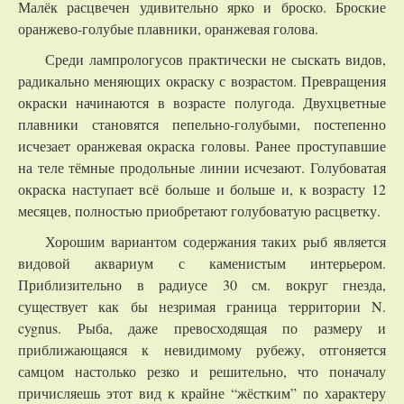
Малёк расцвечен удивительно ярко и броско. Броские
оранжево-голубые плавники, оранжевая голова.
Среди лампрологусов практически не сыскать видов,
радикально меняющих окраску с возрастом. Превращения
окраски начинаются в возрасте полугода. Двухцветные
плавники становятся пепельно-голубыми, постепенно
исчезает оранжевая окраска головы. Ранее проступавшие
на теле тёмные продольные линии исчезают. Голубоватая
окраска наступает всё больше и больше и, к возрасту 12
месяцев, полностью приобретают голубоватую расцветку.
Хорошим вариантом содержания таких рыб является
видовой аквариум с каменистым интерьером.
Приблизительно в радиусе 30 см. вокруг гнезда,
существует как бы незримая граница территории N.
cygnus. Рыба, даже превосходящая по размеру и
приближающаяся к невидимому рубежу, отгоняется
самцом настолько резко и решительно, что поначалу
причисляешь этот вид к крайне “жёстким” по характеру