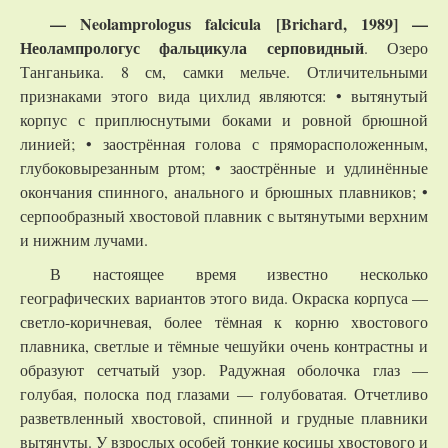
— Neolamprologus falcicula [Brichard, 1989] —
Неолампрологус фальцикула серповидный
. Озеро
Танганьика. 8 см, самки мельче. Отличительными
признаками этого вида цихлид являются: • вытянутый
корпус с приплюснутыми боками и ровной брюшной
линией; • заострённая голова с пряморасположенным,
глубоковырезанным ртом; • заострённые и удлинённые
окончания спинного, анального и брюшных плавников; •
серпообразный хвостовой плавник с вытянутыми верхним
и нижним лучами.
В настоящее время известно несколько
географических вариантов этого вида. Окраска корпуса —
светло-коричневая, более тёмная к корню хвостового
плавника, светлые и тёмные чешуйки очень контрастны и
образуют сетчатый узор. Радужная оболочка глаз —
голубая, полоска под глазами — голубоватая. Отчетливо
разветвленный хвостовой, спинной и грудные плавники
вытянуты. У взрослых особей тонкие косицы хвостового и