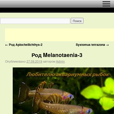
←
Род Aplocheilichthys-2
Systomus tetrazona
→
Род Melanotaenia-3
Опубликовано
27.09.2019
автором
Admin