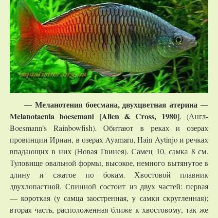
— Меланотения боесмана, двухцветная атерина —
Melanotaenia
boesemani
[
Alien
&
Cross
, 1980]
. (Англ-
Boesmann’s Rainbowfish). Обитают в реках и озерах
провинции Ириан, в озерах Ayamaru, Hain Aytinjo и речках
впадающих в них (Новая Гвинея). Самец 10, самка 8 см.
Туловище овальной формы, высокое, немного вытянутое в
длину и сжатое по бокам. Хвостовой плавник
двухлопастной. Спинной состоит из двух частей: первая
— короткая (у самца заостренная, у самки скругленная);
вторая часть, расположенная ближе к хвостовому, так же