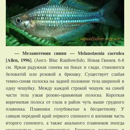
—
Меланотения синяя — Melanotaenia caerulea
[Allen, 1996]
. (Англ- Blue Rainbowfish). Новая Гвинея. 6-8
см. Яркая радужная синева на боках и сзади, становится
беловатой или розовой к брюшку. Существует слабая
темно-синяя полоска на задней половине тела шириной в
одну чешуйку. Между каждой строкой чешуек на синей
части тела узкая розово-оранжевая полоска. Короткая
коричневая полоса от глаза в район чуть выше грудного
плавника. Плавники голубоватые к бесцветному. У
самцов передний край первого спинного и внешняя часть
второго спинного, а также анального плавников иногда
красноватые или черноватые. Брюшные плавники в