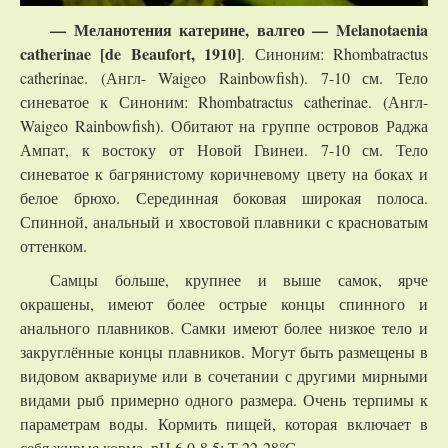
— Меланотения катерине, валгео
—
Melanotaenia
catherinae
[
de
Beaufort
, 1910]
. Синоним: Rhombatractus
catherinae. (Англ- Waigeo Rainbowfish). 7-10 см. Тело
синеватое к Синоним: Rhombatractus catherinae. (Англ-
Waigeo Rainbowfish). Обитают на группе островов Раджа
Ампат, к востоку от Новой Гвинеи. 7-10 см. Тело
синеватое к багрянистому коричневому цвету на боках и
белое брюхо. Серединная боковая широкая полоса.
Спинной, анальный и хвостовой плавники с красноватым
оттенком.
Самцы больше, крупнее и выше самок, ярче
окрашены, имеют более острые концы спинного и
анального плавников. Самки имеют более низкое тело и
закруглённые концы плавников. Могут быть размещены в
видовом аквариуме или в сочетании с другими мирными
видами рыб примерно одного размера. Очень терпимы к
параметрам воды. Кормить пищей, которая включает в
себя живые корма. рН 6,0-8,5; Т 22-28°С.