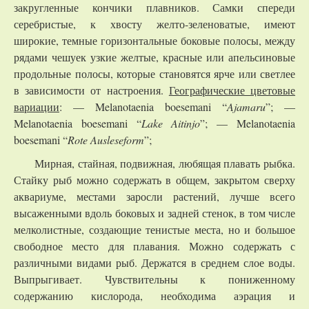
закругленные кончики плавников. Самки спереди
серебристые, к хвосту желто-зеленоватые, имеют
широкие, темные горизонтальные боковые полосы, между
рядами чешуек узкие желтые, красные или апельсиновые
продольные полосы, которые становятся ярче или светлее
в зависимости от настроения.
Географические цветовые
вариации
: — Melanotaenia boesemani “
Ajamaru
”; —
Melanotaenia boesemani “
Lake Aitinjo
”; — Melanotaenia
boesemani “
Rote Ausleseform
”;
Мирная, стайная, подвижная, любящая плавать рыбка.
Стайку рыб можно содержать в общем, закрытом сверху
аквариуме, местами заросли растений, лучше всего
высаженными вдоль боковых и задней стенок, в том числе
мелколистные, создающие тенистые места, но и большое
свободное место для плавания. Можно содержать с
различными видами рыб. Держатся в среднем слое воды.
Выпрыгивает. Чувствительны к пониженному
содержанию кислорода, необходима аэрация и