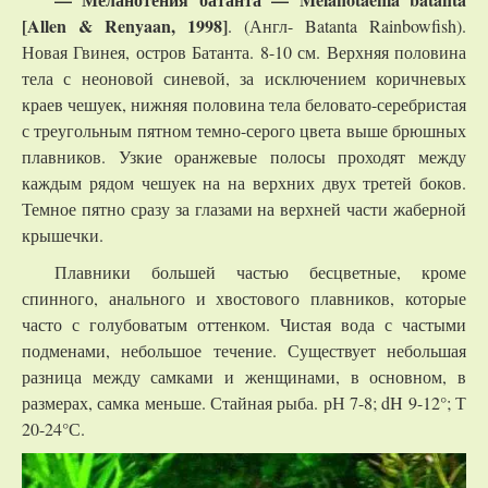
[
Allen
&
Renyaan
, 1998]
. (Англ- Batanta Rainbowfish).
Новая Гвинея, остров Батанта. 8-10 см. Верхняя половина
тела с неоновой синевой, за исключением коричневых
краев чешуек, нижняя половина тела беловато-серебристая
с треугольным пятном темно-серого цвета выше брюшных
плавников. Узкие оранжевые полосы проходят между
каждым рядом чешуек на на верхних двух третей боков.
Темное пятно сразу за глазами на верхней части жаберной
крышечки.
Плавники большей частью бесцветные, кроме
спинного, анального и хвостового плавников, которые
часто с голубоватым оттенком. Чистая вода с частыми
подменами, небольшое течение. Существует небольшая
разница между самками и женщинами, в основном, в
размерах, самка меньше. Стайная рыба. рН 7-8; dH 9-12°; Т
20-24°С.