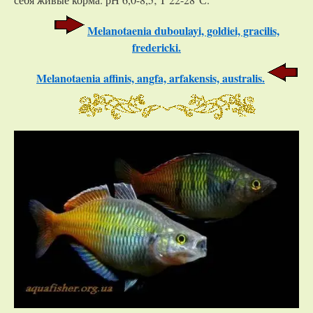
Melanotaenia duboulayi, goldiei, gracilis,
fredericki.
Melanotaenia affinis, angfa, arfakensis, australis.