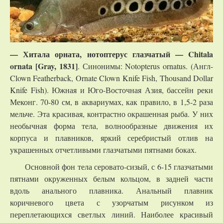
— Хитала орната, нотоптерус глазчатый —
Chitala
ornata
[Gray, 1831]
. Синонимы: Notopterus ornatus. (Англ-
Clown Featherback, Ornate Clown Knife Fish, Thousand Dollar
Knife Fish). Южная и Юго-Восточная Азия, бассейн реки
Меконг. 70-80 см, в аквариумах, как правило, в 1,5-2 раза
мельче. Эта красивая, контрастно окрашенная рыба. У них
необычная форма тела, волнообразные движения их
корпуса и плавников, яркий серебристый отлив на
украшенных отчетливыми глазчатыми пятнами боках.
Основной фон тела серовато-сизый, с 6-15 глазчатыми
пятнами окруженных белым кольцом, в задней части
вдоль анального плавника. Анальный плавник
коричневого цвета с узорчатым рисунком из
переплетающихся светлых линий. Наиболее красивый