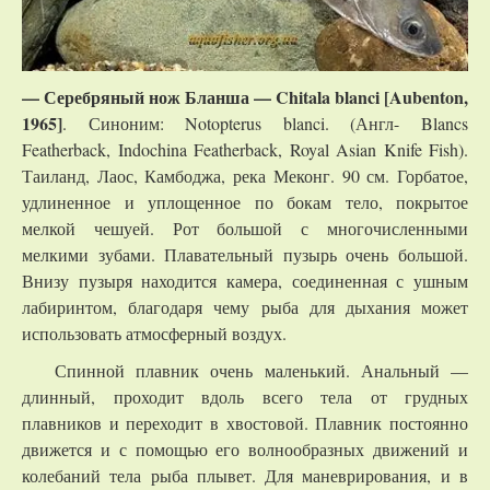
— Серебряный нож Бланша — Chitala blanci [Aubenton,
1965]
. Синоним: Notopterus blanci. (Англ- Blancs
Featherback, Indochina Featherback, Royal Asian Knife Fish).
Таиланд, Лаос, Камбоджа, река Меконг. 90 см. Горбатое,
удлиненное и уплощенное по бокам тело, покрытое
мелкой чешуей. Рот большой с многочисленными
мелкими зубами. Плавательный пузырь очень большой.
Внизу пузыря находится камера, соединенная с ушным
лабиринтом, благодаря чему рыба для дыхания может
использовать атмосферный воздух.
Спинной плавник очень маленький. Анальный —
длинный, проходит вдоль всего тела от грудных
плавников и переходит в хвостовой. Плавник постоянно
движется и с помощью его волнообразных движений и
колебаний тела рыба плывет. Для маневрирования, и в