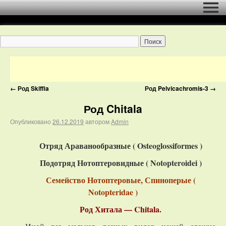
←
Род Skiffia
Род Pelvicachromis-3
→
Род Chitala
Опубликовано
26.12.2019
автором
Admin
Отряд Араванообразные ( Osteoglossiformes )
Подотряд Нотоптеровидные (
Notopteroidei
)
Семейство Нотоптеровые, Спиноперые (
Notopteridae )
Род Хитала — Chitala.