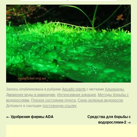
Запись опубликована в рубрике
Aquatic plants
с метками
Альгициды
,
Движение воды в аквариуме
,
Интенсивная аэрация
,
Методы борьбы с
водорослями
,
Плохое состояние грунта
,
Сине-зеленые водоросли
.
Добавьте в закладки
постоянную ссылку
.
←
Удобрения фирмы ADA
Средства для борьбы с
водорослями-2
→