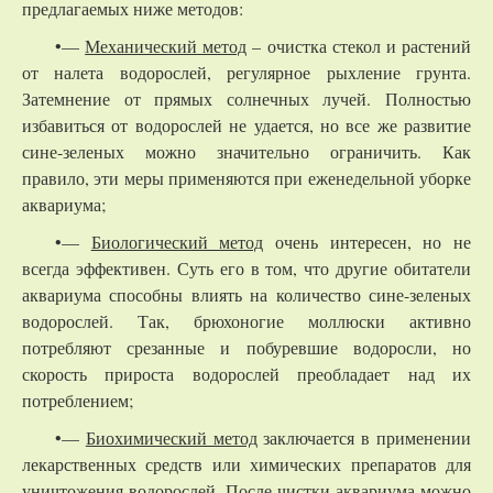
предлагаемых ниже методов:
•—
Механический метод
– очистка стекол и растений
от налета водорослей, регулярное рыхление грунта.
Затемнение от прямых солнечных лучей. Полностью
избавиться от водорослей не удается, но все же развитие
сине-зеленых можно значительно ограничить. Как
правило, эти меры применяются при еженедельной уборке
аквариума;
•—
Биологический метод
очень интересен, но не
всегда эффективен. Суть его в том, что другие обитатели
аквариума способны влиять на количество сине-зеленых
водорослей. Так, брюхоногие моллюски активно
потребляют срезанные и побуревшие водоросли, но
скорость прироста водорослей преобладает над их
потреблением;
•—
Биохимический метод
заключается в применении
лекарственных средств или химических препаратов для
уничтожения водорослей. После чистки аквариума можно