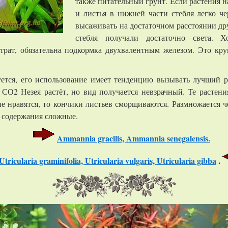
также питательный грунт. Если растения на
и листья в нижней части стебля легко ч
высаживать на достаточном расстоянии др
стебля получали достаточно света. 
трат, обязательна подкормка двухвалентным железом. Это кру
ется, его использование имеет тенденцию вызывать лучший р
 СО2 Незея растёт, но вид получается невзрачный. Те растения
 не нравятся, то кончики листьев сморщиваются. Размножается 
я содержания сложные.
Ammannia gracilis, Ammannia senegalensis.
Utricularia graminifolia, Utricularia vulgaris, Utricularia gibba
.