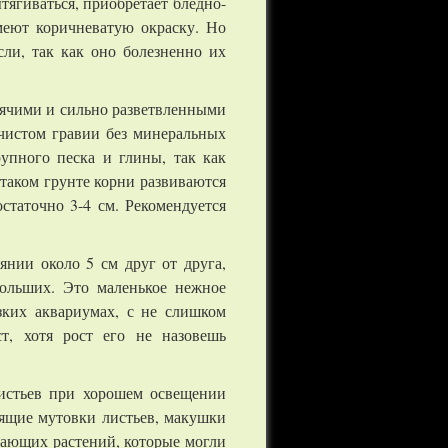
тягиваться, приобретает бледно-
меют коричневатую окраску. Но
ли, так как оно болезненно их
тоячими и сильно разветвленными
чистом гравии без минеральных
рупного песка и глины, так как
 таком грунте корни развиваются
статочно 3-4 см. Рекомендуется
янии около 5 см друг от друга,
больших. Это маленькое нежное
зких аквариумах, с не слишком
ст, хотя рост его не назовешь
листьев при хорошем освещении
ящие мутовки листьев, макушки
вающих растений, которые могли