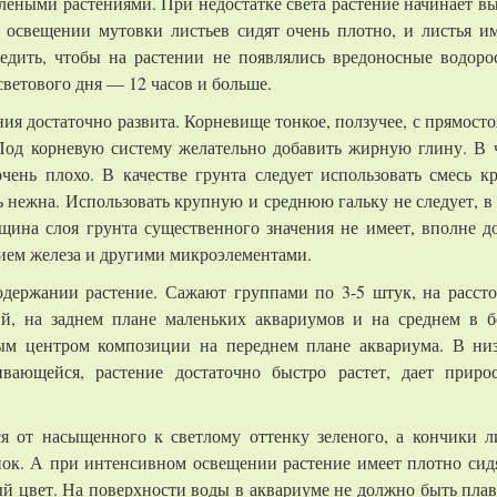
леными растениями. При недостатке света растение начинает вы
 освещении мутовки листьев сидят очень плотно, и листья и
дить, чтобы на растении не появлялись вредоносные водорос
ветового дня — 12 часов и больше.
ния достаточно развита. Корневище тонкое, ползучее, с прямос
 Под корневую систему желательно добавить жирную глину. В 
очень плохо. В качестве грунта следует использовать смесь к
ь нежна. Использовать крупную и среднюю гальку не следует, в
щина слоя грунта существенного значения не имеет, вполне до
нием железа и другими микроэлементами.
держании растение. Сажают группами по 3-5 штук, на рассто
ий, на заднем плане маленьких аквариумов и на среднем в 
ым центром композиции на переднем плане аквариума. В ни
вающейся, растение достаточно быстро растет, дает приро
ся от насыщенного к светлому оттенку зеленого, а кончики 
нок. А при интенсивном освещении растение имеет плотно сид
й цвет. На поверхности воды в аквариуме не должно быть пла