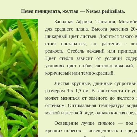
Незея педицелата, желтая — Nesaea pedicellata.
Западная Африка, Танзания, Мозамби
для среднего плана. Высота растения 20
шикарный цвет листьев. Добиться такого 
стоит постараться, т.к. растения с ли
редкость. Стебель лежачий или припод
Цвет стебля зависит от условий соде
условиях цвет стебля светло-оливковый,
коричневый или темно-красный.
Листья крупные, длинные супротивн
размером 9 х 1,5 см. В зависимости от у
может меняться от зеленого до желтого
оттенком. Оптимальная температура воды
мягкой и жесткой воде, однако кислая сред
Освещение лучше сильное — под ф
крепких побегов — освещенность от средн