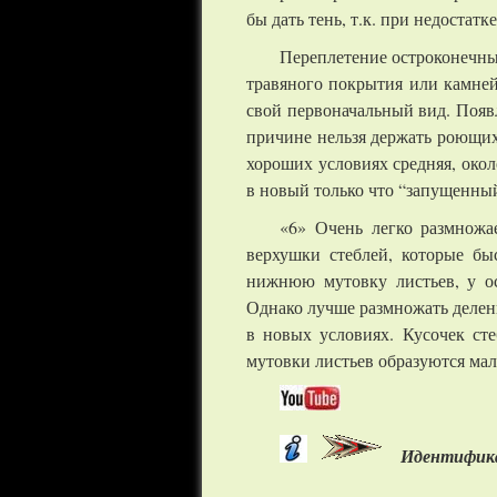
бы дать тень, т.к. при недостат
Переплетение остроконечны
травяного покрытия или камней
свой первоначальный вид. Появ
причине нельзя держать роющихс
хороших условиях средняя, окол
в новый только что “запущенны
«6» Очень легко размножа
верхушки стеблей, которые бы
нижнюю мутовку листьев, у ос
Однако лучше размножать делен
в новых условиях. Кусочек ст
мутовки листьев образуются ма
Идентифик