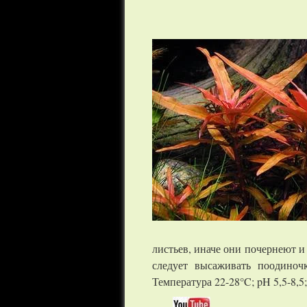
листьев, иначе они почернеют и
следует высаживать поодиночк
Температура 22-28°C; pH 5,5-8,5;