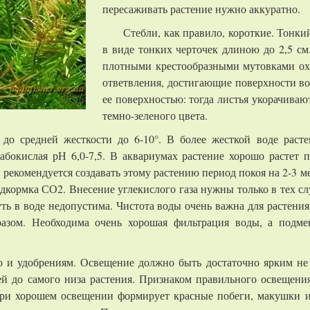
пересаживать растение нужно аккуратно.
Стебли, как правило, короткие. Тонки
в виде тонких черточек длиною до 2,5 см
плотными крестообразными мутовками ох
ответвления, достигающие поверхности во
ее поверхностью: тогда листья укорачиваю
темно-зеленого цвета.
до средней жесткости до 6-10°. В более жесткой воде расте
абокислая рН 6,0-7,5. В аквариумах растение хорошо растет 
 рекомендуется создавать этому растению период покоя на 2-3 ме
дкормка СО2. Внесение углекислого газа нужны только в тех сл
ть в воде недопустима. Чистота воды очень важна для растения
азом. Необходима очень хорошая фильтрация воды, а подме
 и удобрениям. Освещение должно быть достаточно ярким не м
й до самого низа растения. Признаком правильного освещени
 При хорошем освещении формирует красные побеги, макушки 