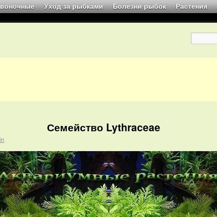
звоночные
Уход за рыбками
Болезни рыбок
Растения
Семейство Lythraceae
in