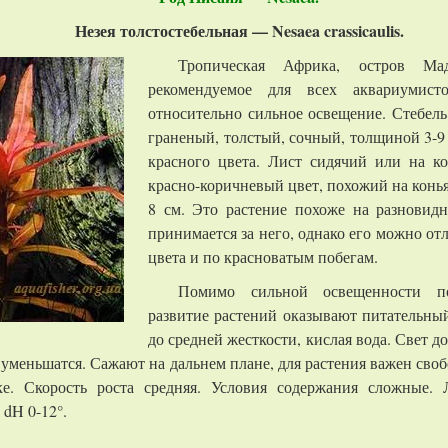
Незея толстостебельная — Nesaea crassicaulis.
Тропическая Африка, остров Мада
рекомендуемое для всех аквариумист
относительно сильное освещение. Стебел
граненый, толстый, сочный, толщиной 3-9 
красного цвета. Лист сидячий или на к
красно-коричневый цвет, похожий на конь
8 см. Это растение похоже на разновид
принимается за него, однако его можно от
цвета и по красноватым побегам.
Помимо сильной освещенности по
развитие растений оказывают питательный
до средней жесткости, кислая вода. Свет 
 уменьшатся. Сажают на дальнем плане, для растения важен сво
е. Скорость роста средняя. Условия содержания сложные. 
 dH 0-12°.