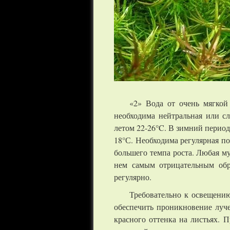
«2» Вода от очень мягкой 
необходима нейтральная или сл
летом 22-26°C. В зимний период
18°С. Необходима регулярная по
большего темпа роста. Любая му
нем самым отрицательным обр
регулярно.
Требовательно к освещению
обеспечить проникновение луче
красного оттенка на листьях.