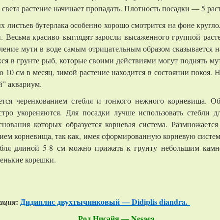
ке света растение начинает пропадать. Плотность посадки — 5 рас
х листьев бутерлака особенно хорошо смотрится на фоне кругл
. Весьма красиво выглядят заросли высаженного группой раст
ление мути в воде самым отрицательным образом сказывается на
я в грунте рыб, которые своими действиями могут поднять мут
о 10 см в месяц, зимой растение находится в состоянии покоя. 
й” аквариум.
ется черенкованием стебля и тонкого нежного корневища. 
стро укореняются. Для посадки лучше использовать стебли д
нования которых образуется корневая система. Размножается
ием корневища, так как, имея сформированную корневую систему
ебля длиной 5-8 см можно прижать к грунту небольшим камн
ленькие корешки.
:
Дидиплис двухтычинковый — Didiplis diandra.
ация
Род Нисайя — Nesaea.