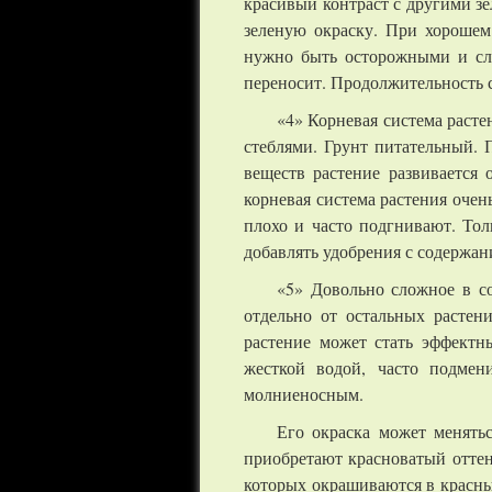
красивый контраст с другими зе
зеленую окраску. При хорошем
нужно быть осторожными и сле
переносит. Продолжительность с
«4» Корневая система расте
стеблями. Грунт питательный.
веществ растение развивается 
корневая система растения очен
плохо и часто подгнивают. Тол
добавлять удобрения с содержа
«5» Довольно сложное в со
отдельно от остальных растен
растение может стать эффектн
жесткой водой, часто подмени
молниеносным.
Его окраска может менять
приобретают красноватый отте
которых окрашиваются в красны