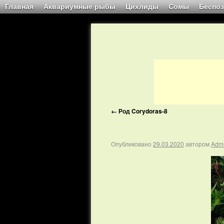
Главная
Аквариумные рыбы
Цихлиды
Сомы
Беспо
←
Род Corydoras-8
Опубликовано
29.03.2020
автором
Adm