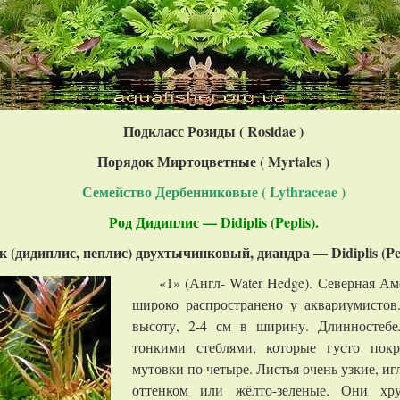
Подкласс Розиды (
Rosidae
)
Порядок Миртоцветные ( Myrtales )
Семейство Дербенниковые ( Lythraceae )
Род Дидиплис — Didiplis (Peplis).
 (дидиплис, пеплис) двухтычинковый, диандра — Didiplis (Pep
«1» (Англ- Water Hedge). Северная А
широко распространено у аквариумистов
высоту, 2-4 см в ширину. Длинностебе
тонкими стеблями, которые густо пок
мутовки по четыре. Листья очень узкие, и
оттенком или жёлто-зеленые. Они хр