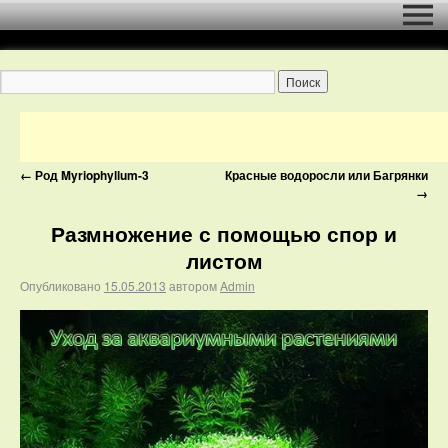
←
Род Myriophyllum-3
Красные водоросли или Багрянки
→
Размножение с помощью спор и
листом
Опубликовано
15.05.2013
автором
Admin