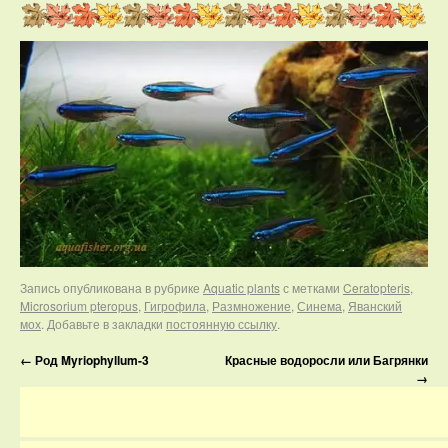
Запись опубликована в рубрике
Aquatic plants
с метками
Ceratopteris
,
Microsorium pteropus
,
Гигрофила
,
Размножение
,
Синема
,
Яванский
мох
. Добавьте в закладки
постоянную ссылку
.
←
Род Myriophyllum-3
Красные водоросли или Багрянки
→