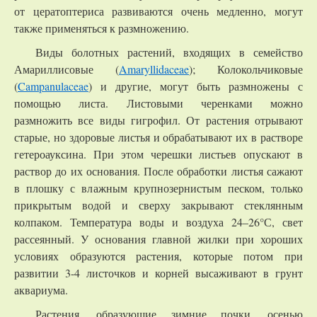
от цератоптериса развиваются очень медленно, могут
также применяться к размножению.
Виды болотных растений, входящих в семейство
Амариллисовые (
Amaryllidaceae
); Колокольчиковые
(
Campanulaceae
) и другие, могут быть размножены с
помощью листа. Листовыми черенками можно
размножить все виды гигрофил. От растения отрывают
старые, но здоровые листья и обрабатывают их в растворе
гетероауксина. При этом черешки листьев опускают в
раствор до их основания. После обработки листья сажают
в плошку с влажным крупнозернистым песком, только
прикрытым водой и сверху закрывают стеклянным
колпаком. Температура воды и воздуха 24–26°С, свет
рассеянный. У основания главной жилки при хороших
условиях образуются растения, которые потом при
развитии 3-4 листочков и корней высаживают в грунт
аквариума.
Растения, образующие зимние почки, осенью