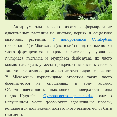
Аквариумистам хорошо известно формирование
адвентивных растений на листьях, корнях и соцветиях
маточных растений.
У папоротников Ceratopteris
(роговидный) и Microsorum (яванский) придаточные почки
часто формируются на кромках листьев, у кувшинок
Nymphaea micrantha и Nymphaea daubenyana их часто
можно наблюдать у места прикрепления листа к стеблю,
так что вегетативное размножение этих видов несложное.
У Microsorum корневищные отростки также часто
формируются на опущенных в воду корнях.
Обломившиеся листья плавающих на поверхности воды
видов Hygrophila,
Gymnocoronis spilanthoides
тоже в
нарушенном месте формируют адвентивные побеги,
которые при достижении достаточного размера могут быть
отделены.