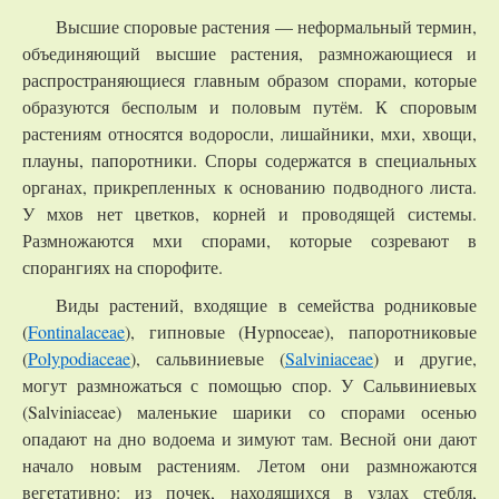
Высшие споровые растения — неформальный термин,
объединяющий высшие растения, размножающиеся и
распространяющиеся главным образом спорами, которые
образуются бесполым и половым путём. К споровым
растениям относятся водоросли, лишайники, мхи, хвощи,
плауны, папоротники. Споры содержатся в специальных
органах, прикрепленных к основанию подводного листа.
У мхов нет цветков, корней и проводящей системы.
Размножаются мхи спорами, которые созревают в
спорангиях на спорофите.
Виды растений, входящие в семейства родниковые
(
Fontinalaceae
), гипновые (Hypnoceae), папоротниковые
(
Polypodiaceae
), сальвиниевые (
Salviniaceae
) и другие,
могут размножаться с помощью спор. У Сальвиниевых
(Salviniaceae) маленькие шарики со спорами осенью
опадают на дно водоема и зимуют там. Весной они дают
начало новым растениям. Летом они размножаются
вегетативно: из почек, находящихся в узлах стебля,