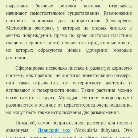
вырастают боковые веточки, которые, отрываясь,
начинают самостоятельное существование. Размножение
считается основным для папоротников (Ceratopteris,
Microsorium pteropus), у которых на старых листьях в
местах повреждений, прямо по краю листовой пластины
(чаще на вершине листа), появляются придаточные почки,
из которых образуются новые (дочерние) молодые
растения.
Сформировав несколько листьев и развитую корневую
систему, как правило, не достигая значительного размера,
они сами отрываются от материнского растения и
всплывают к поверхности воды. Такие растения можно
сразу сажать в грунт. Молодые кустики микрозориума
развиваются в отличие от цератоптериса очень медленно,
но могут быть также использованы для размножения.
Пожалуй, самое неприхотливое растение для нового
аквариума –
Яванский мох
(Vesicularia dubyana). Это
растение, похожее на спутанные тёмно-зелёные нити,