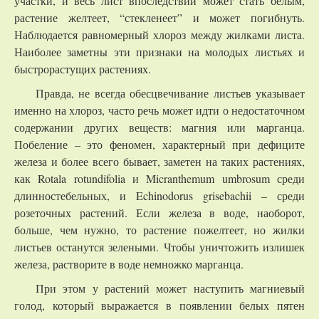
участки, и весь лист впоследствии может стать белым,
растение желтеет, “стекленеет” и может погибнуть.
Наблюдается равномерный хлороз между жилками листа.
Наиболее заметны эти признаки на молодых листьях и
быстрорастущих растениях.
Правда, не всегда обесцвечивание листьев указывает
именно на хлороз, часто речь может идти о недостаточном
содержании других веществ: магния или марганца.
Побеление – это феномен, характерный при дефиците
железа и более всего бывает, заметен на таких растениях,
как Rotala rotundifolia и Micranthemum umbrosum среди
длинностебельных, и Echinodorus grisebachii – среди
розеточных растений. Если железа в воде, наоборот,
больше, чем нужно, то растение пожелтеет, но жилки
листьев останутся зелеными. Чтобы уничтожить излишек
железа, растворите в воде немножко марганца.
При этом у растений может наступить магниевый
голод, который выражается в появлении белых пятен