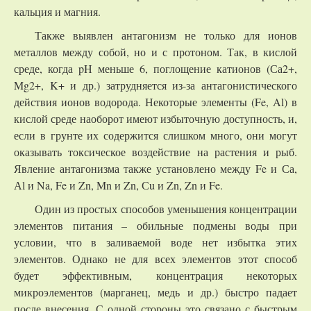
кальция и магния.
Также выявлен антагонизм не только для ионов
металлов между собой, но и с протоном. Так, в кислой
среде, когда pH меньше 6, поглощение катионов (Са2+,
Mg2+, K+ и др.) затрудняется из-за антагонистического
действия ионов водорода. Некоторые элементы (Fe, Al) в
кислой среде наоборот имеют избыточную доступность, и,
если в грунте их содержится слишком много, они могут
оказывать токсическое воздействие на растения и рыб.
Явление антагонизма также установлено между Fe и Са,
Аl и Na, Fe и Zn, Mn и Zn, Сu и Zn, Zn и Fe.
Один из простых способов уменьшения концентрации
элементов питания – обильные подмены воды при
условии, что в заливаемой воде нет избытка этих
элементов. Однако не для всех элементов этот способ
будет эффективным, концентрация некоторых
микроэлементов (марганец, медь и др.) быстро падает
после внесения. С одной стороны это связано с быстрым