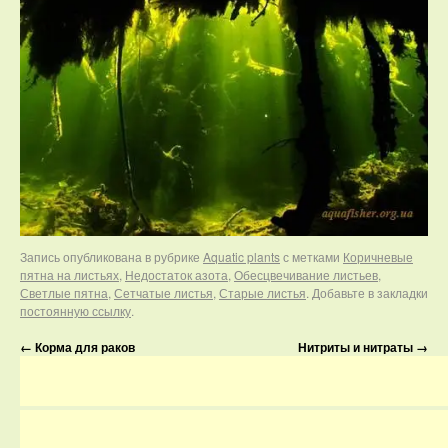
Запись опубликована в рубрике
Aquatic plants
с метками
Коричневые
пятна на листьях
,
Недостаток азота
,
Обесцвечивание листьев
,
Светлые пятна
,
Сетчатые листья
,
Старые листья
. Добавьте в закладки
постоянную ссылку
.
←
Корма для раков
Нитриты и нитраты
→