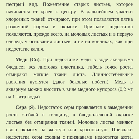
пестрый вид. Пожелтение старых листьев, которое
начинается от краев к центру. В дальнейшем участки
хлорозных тканей отмирают, при этом появляются пятна
различной формы и окраски. Признаки недостатка
появляются, прежде всего, на молодых листьях и в первую
очередь у основания листьев, а не на кончиках, как при
недостатке калия.
Медь (Cu).
При недостатке меди в воде аквариума
бледнеет вся листовая пластинка, гибель точек роста,
отмирают мягкие ткани листа. Длинностебельные
растения кустятся (дают боковые побеги). Медь в
аквариум можно вносить в виде медного купороса (0,2 мг
на 1 литр воды).
Сера (S).
Недостаток серы проявляется в замедлении
роста стеблей в толщину, в бледно-зеленой окраске
листьев без отмирания тканей. Молодые листья меняют
свою окраску на желтую или красноватую. Признаки
недостатка серы сходны с признаками недостатка азота,