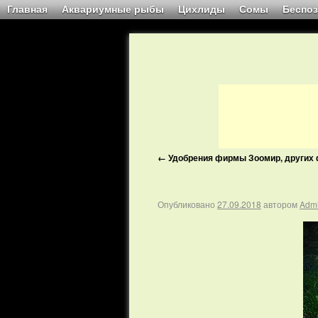
Главная
Аквариумные рыбы
Цихлиды
Сомы
Беспо
←
Удобрения фирмы Зоомир, других
Опубликовано
27.09.2018
автором
Adm