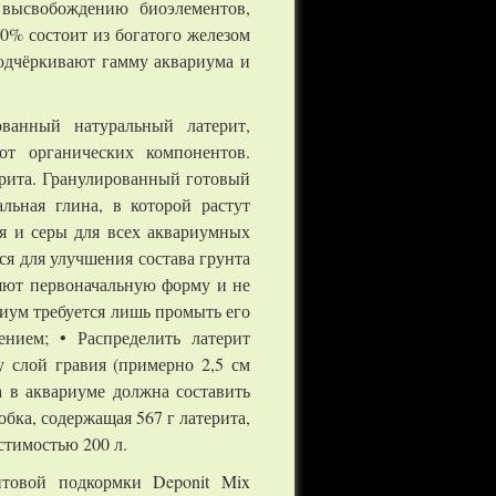
 высвобождению биоэлементов,
10% состоит из богатого железом
 подчёркивают гамму аквариума и
ованный натуральный латерит,
от органических компонентов.
ерита. Гранулированный готовый
льная глина, в которой растут
я и серы для всех аквариумных
ся для улучшения состава грунта
няют первоначальную форму и не
иум требуется лишь промыть его
нием; • Распределить латерит
у слой гравия (примерно 2,5 см
 в аквариуме должна составить
обка, содержащая 567 г латерита,
стимостью 200 л.
нтовой подкормки Deponit Mix