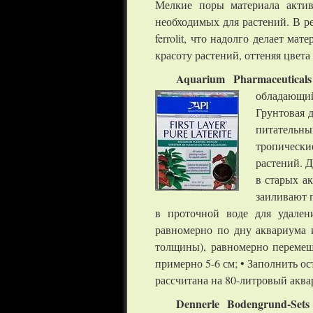
Мелкие поры материала актив
необходимых для растений. В ре
ferrolit, что надолго делает м
красоту растений, оттеняя цвета
Aquarium Pharmaceuticals
обладающи
Грунтовая 
питательны
тропически
растений. Д
в старых а
заиливают 
в проточной воде для удален
равномерно по дну аквариума и
толщины), равномерно перемеш
примерно 5-6 см; • Заполнить ос
рассчитана на 80-литровый аква
Dennerle Bodengrund-Sets 