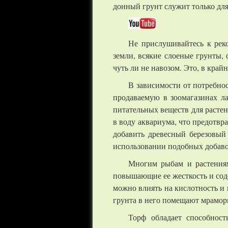
донный грунт служит только для
Не прислушивайтесь к рек
земли, всякие слоеные грунты, 
чуть ли не навозом. Это, в кра
В зависимости от потребнос
продаваемую в зоомагазинах л
питательных веществ для растен
в воду аквариума, что предотвр
добавить древесный березовый
использовании подобных добавок
Многим рыбам и растениям 
повышающие ее жесткость и соде
можно влиять на кислотность и 
грунта в него помещают мрамор
Торф обладает способност