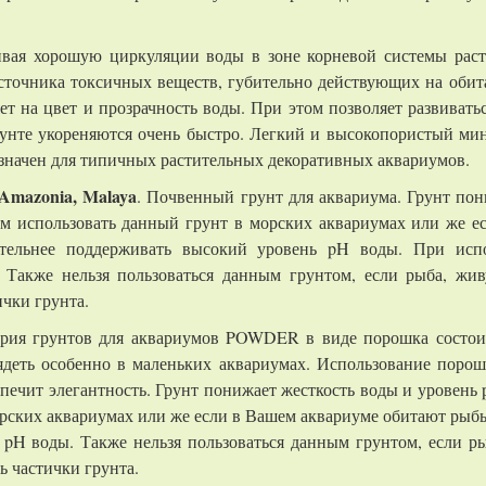
ивая хорошую циркуляции воды в зоне корневой системы раст
сточника токсичных веществ, губительно действующих на обит
ияет на цвет и прозрачность воды. При этом позволяет развив
грунте укореняются очень быстро. Легкий и высокопористый ми
значен для типичных растительных декоративных аквариумов.
 Amazonia, Malaya
. Почвенный грунт для аквариума. Грунт пон
ем использовать данный грунт в морских аквариумах или же е
тельнее поддерживать высокий уровень pH воды. При испо
. Также нельзя пользоваться данным грунтом, если рыба, жив
чки грунта.
ерия грунтов для аквариумов POWDER в виде порошка состоит
деть особенно в маленьких аквариумах. Использование порош
печит элегантность. Грунт понижает жесткость воды и уровень
орских аквариумах или же если в Вашем аквариуме обитают рыбы
pH воды. Также нельзя пользоваться данным грунтом, если ры
 частички грунта.