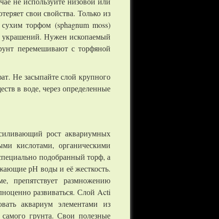
чае не используйте низовой или
теряет свои свойства. Только из
 сухим торфом (sphagnum moss)
к, украшений. Нужен ископаемый
рунт перемешивают с торфяной
ат. Не засыпайте слой крупного
ств в воде, через определенные
усиливающий рост аквариумных
выми кислотами, органическими
специально подобранный торф, а
жающие рН воды и её жесткость.
е, препятствует размножению
лноценно развиваться. Слой Acti
овать аквариум элементами из
 самого грунта. Свои полезные