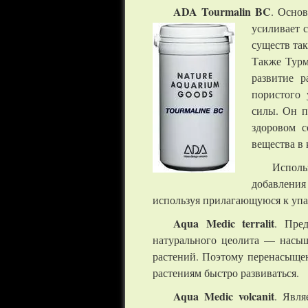
ADA Tourmalin BC
. Осно
усиливает 
существ та
Также Турм
развитие р
пористого 
силы. Он п
здоровом с
вещества в 
Исполь
добавления
используя прилагающуюся к упа
Aqua Medic terralit
. Пре
натурального цеолита — насыщ
растений. Поэтому перенасыщен
растениям быстро развиваться.
Aqua Medic volcanit
. Явля