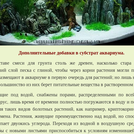
Дополнительные добавки в субстрат аквариума.
таве смеси для грунта столь же древен, насколько стара
й слой песка с глиной, чтобы через корни растения могли п
 размещают в аквариуме в первую очередь для растений; но лишь
Большинство из них берет питательные вещества в растворенном
щие под водой, снабжены порами, распределенными по всей
дорус, лишь время от времени полностью погружаются в воду и 
Для таких видов болотных растений, как например, криптокор
мена. Растения, живущие преимущественно над водой, но спо
упает двуокись углерода. Переходя из водной в воздушную сред
обы с новыми листьями приспособиться к условиям изменивше