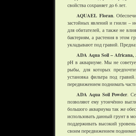
свойства сохраняет до 6 лет.
AQUAEL F
loran
. Обеспеч
застойных явлений и гнили – и
для обитателей, а также не вл
бактериям, а растения в этом 
укладывают под гравий. Предна
ADA Aqua Soil – Africana,
pH в аквариуме. Мы не совету
рыбы, для которых предпочти
установка фильтра под гравий
передвижением поднимать части
ADA Aqua Soil Powder
. С
позволяют ему утончённо выгля
большого аквариума так же обес
использовать данный грунт в м
поддерживать высокий уровень 
своим передвижением поднимать