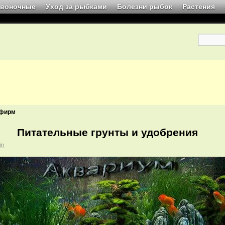
звоночные
Уход за рыбками
Болезни рыбок
Растения
 фирм
Питательные грунты и удобрения
in