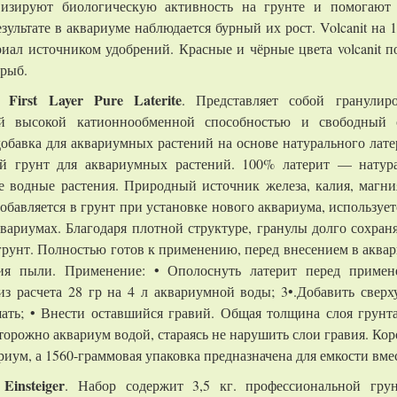
изируют биологическую активность на грунте и помогают
зультате в аквариуме наблюдается бурный их рост. Volcanit на 
атериал источником удобрений. Красные и чёрные цвета volcanit
 рыб.
 First Layer Pure Laterite
. Представляет собой гранулир
й высокой катионнообменной
способностью и свободный 
добавка для аквариумных растений на основе натурального лат
й грунт для аквариумных растений. 100% латерит — натура
е водные растения. Природный источник железа, калия, магни
обавляется в грунт при установке нового аквариума, использует
квариумах. Благодаря плотной структуре, гранулы долго сохра
грунт. Полностью готов к применению, перед внесением в аквар
ия пыли. Применение: • Ополоснуть латерит перед примене
з расчета 28 гр на 4 л аквариумной воды; 3•.Добавить сверх
ать; • Внести оставшийся гравий. Общая толщина слоя грунта
торожно аквариум водой, стараясь не нарушить слои гравия. Кор
риум, а 1560-граммовая упаковка предназначена для емкости вме
Einsteiger
. Набор содержит 3,5 кг. профессиональной гру