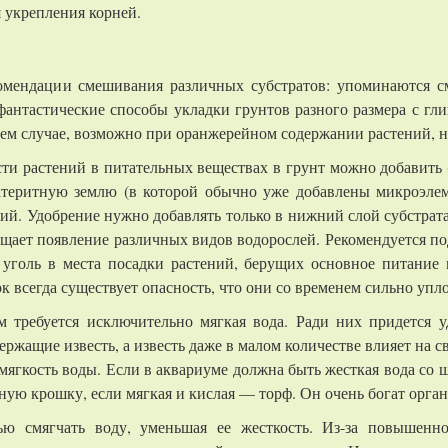
 укрепления корней.
омендации смешивания различных субстратов: упоминаются см
фантастические способы укладки грунтов разного размера с гл
йнем случае, возможно при оранжерейном содержании растений, н
ти растений в питательных веществах в грунт можно добавить 
атеритную землю (в которой обычно уже добавлены микроэлем
ий. Удобрение нужно добавлять только в нижний слой субстрат
ащает появление различных видов водорослей. Рекомендуется п
 уголь в места посадки растений, берущих основное питание 
 всегда существует опасность, что они со временем сильно упло
требуется исключительно мягкая вода. Ради них придется уд
ржащие известь, а известь даже в малом количестве влияет на 
мягкость воды. Если в аквариуме должна быть жесткая вода со щ
ную крошку, если мягкая и кислая — торф. Он очень богат орг
ью смягчать воду, уменьшая ее жесткость. Из-за повышенн