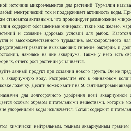
вной источник микроэлементов для растений. Турмалин называ
слабый электрический ток и поддерживает активность
воды. Пр
кже становятся активными, что провоцирует размножение микроо
алин содержит обогащенные минералы, такие как железо, марг
астений и создание здоровых условий для рыбок. Изготовл
угля и высококачественного турмалина, мелкодробленого дл
редотвращает развитие вызывающих гниение бактерий, и долг
остоянии, находясь на дне аквариума. Также у него есть св
корнях, отчего рост растений усиливается.
зуйте данный продукт при создании нового грунта. Он не пред
 в аквариумную воду. Распределите его в одинаковом колич
ковке ложечку. Десяти ложек хватит на 60 сантиметровый аквар
дназначен для долгосрочного удобрения всей аквариумной
ается особым образом питательными веществами, которые мог
ие удобрениями воды исключается. Terralit содержит питатель
ется химически нейтральным, темным аквариумным гравием 