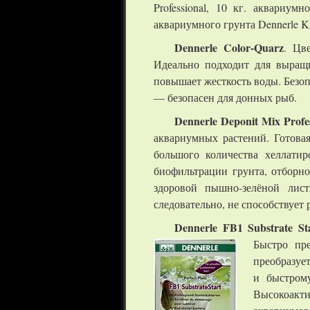
Professional, 10 кг. аквариум
аквариумного грунта Dennerle K
Dennerle Color-Quarz
. Цв
Идеально подходит для выращ
повышает жесткость воды. Безо
— безопасен для донных рыб.
Dennerle Deponit Mix Profe
аквариумных растений. Готовая
большого количества хеллатир
биофильтрации грунта, отборно
здоровой пышно-зелёной лис
следовательно, не способствует 
Dennerle
FB
1
Substrate
St
Быстро пр
преобразуе
и быстром
Высокоакт