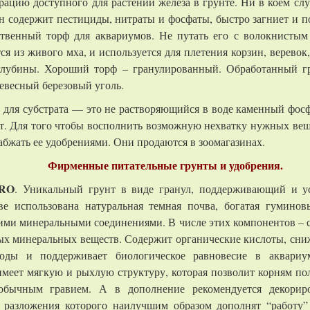
ацию доступного для растений железа в грунте. Ни в коем слу
н содержит пестициды, нитраты и фосфаты, быстро загниет и по
ственный торф для аквариумов. Не путать его с волокнистым
ся из живого мха, и используется для плетения корзин, верево
глубины. Хороший торф – гранулированный. Обработанный г
евесный березовый уголь.
для субстрата — это не растворяющийся в воде каменный фосф
от. Для того чтобы восполнить возможную нехватку нужных веще
бжать ее удобрениями. Они продаются в зоомагазинах.
Фирменные питательные грунты и удобрения.
PRO
. Уникальный грунт в виде гранул, поддерживающий и 
ве использована натуральная темная почва, богатая гумино
ми минеральными соединениями. В числе этих компонентов – 
х минеральных веществ. Содержит органические кислоты, сни
оды и поддерживает биологическое равновесие в аквариум
имеет мягкую и рыхлую структуру, которая позволит корням по
 обычным гравием. А в дополнение рекомендуется декорир
ы разложения которого наилучшим образом дополнят “работу”