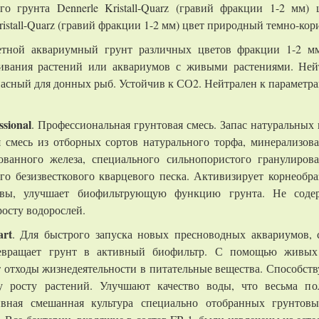
ного грунта Dennerle Kristall-Quarz (гравий фракции 1-2 мм
ristall-Quarz (гравий фракции 1-2 мм) цвет природный темно-ко
етной аквариумный грунт различных цветов фракции 1-2 мм
ивания растений или аквариумов с живыми растениями. Ней
пасный для донных рыб. Устойчив к СО2. Нейтрален к параметр
ssional
. Профессиональная грунтовая смесь. Запас натуральных
 смесь из отборных сортов натурального торфа, минерализов
ованного железа, специального сильнопористого гранулиров
го безизвесткового кварцевого песка. Активизирует корнеобра
твы, улучшает биофильтрующую функцию грунта. Не соде
росту водорослей.
art
. Для быстрого запуска новых пресноводных аквариумов, с
евращает грунт в активный биофильтр. С помощью
живых
т отходы жизнедеятельности в питательные вещества. Способст
у росту растений. Улучшают качество воды, что весьма по
ивная смешанная культура специально отобранных грунтов