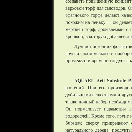
создавать повышенную концентр
верховой торф для садоводов. О
сфагнового торфа делают каче
похожим на пеньку — он делает
мертвый торф, добываемый с 
крошкой, в которую добавлен др
Лучший источник фосфатов 
грунта слоем мелкого и наобор
промежутки времени следует сна
AQUAEL Acti Substrate 
растений. При его производст
дубильными веществами и други
также полный набор необходимы
Он нормализует параметры в
водорослей. Кроме того, грунт 
Substrate сверху прикрывают
натурального дерева, продукт