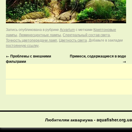
Запись опубликована в рубрике
Aсvarium
с метками
Криптоновые
лампы
,
Люминесцентные лампы
,
Спектральный состав света
,
Точность цветопередачи ламп
,
Цветность света
. Добавьте в закладки
постоянную ссылку
.
←
Проблемы с внешними
Примеси, содержащиеся в воде
фильтрами
→
Любителям аквариума - aquafisher.org.ua