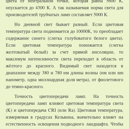
цвета от нейтральной точки, которая равна 5600 К,
опускается до 4300 К. А так называемая норма света для
производителей трубчатых ламп составляет 5000 К.
Но дневной свет бывает разный. Если цветовая
температура света поднимается до 10000К, то преобладает
содержание синего (слегка голубоватого белого цвета).
Если цветовая температура понижается (слегка
желтоватый белый) за счет прямой инсоляции, то
максимум интенсивности света переходит в область от
жёлтого до красного. Видимый свет находится в
диапазоне между 380 и 780 нм длины волны (нм или nm
нанометр, одна миллиардная доля метра), от фиолетового
до темно-красного.
Точность цветопередачи ламп. На точность
цветопередачи ламп влияют цветовая температура света
(K) и цветопередача CRI (или Ra). Цветовая температура,
измеряемая в градусах Кельвина, значительно влияет на
естественность освещения подводного ландшафта. Чтобы