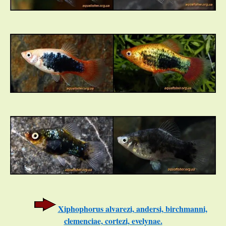
Xiphophorus alvarezi, andersi, birchmanni,
clemenciae, cortezi, evelynae.