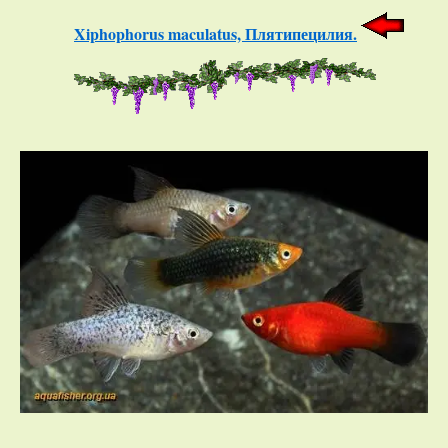
Xiphophorus maculatus, Плятипецилия.