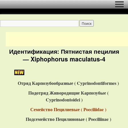
Идентификация: Пятнистая пецилия
— Xiphophorus maculatus-4
Отряд Карпозубообразные ( C
yprinodontiformes
)
Подотряд Живородящие Карпозубые (
Cyprinodontoidei )
Семейство Пецилиевые ( Poeciliidae )
Подсемейство Пецилиновые ( Poeciliinae )