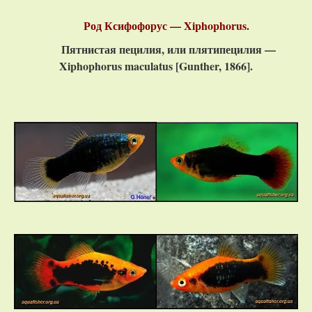
Род Ксифофорус — Xiphophorus.
Пятнистая пецилия, или плятипецилия —
Xiphophorus maculatus [Gunther, 1866].