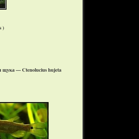
s
)
щука — Ctenolucius hujeta