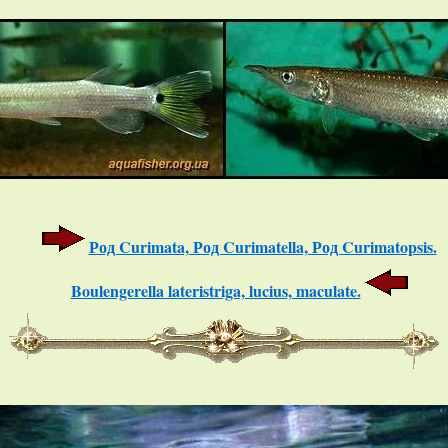
Род Curimata, Род Curimatella, Род Curimatopsis.
Boulengerella lateristriga, lucius, maculate.