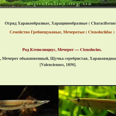
Отряд Харакообразные, Харацинообразные ( C
haraciforme
Семейство Гребнещуковые, Мечеротые ( Ctenoluciidae )
Род Ктенолюциус, Мечерот — Ctenolucius.
 Мечерот обыкновенный, Щучка серебристая, Хараковидная 
[Valenciennes, 1850].