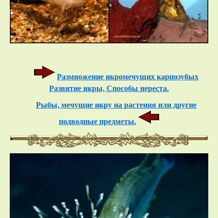
Размножение икромечущих карпозубых
Развитие икры, Способы нереста.
Рыбы, мечущие икру на растения или другие
подводные предметы.