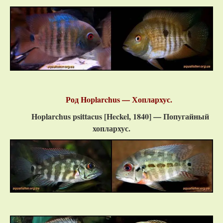
Род Hoplarchus — Хоплархус.
Hoplarchus psittacus [Heckel, 1840] — Попугайный
хоплархус.