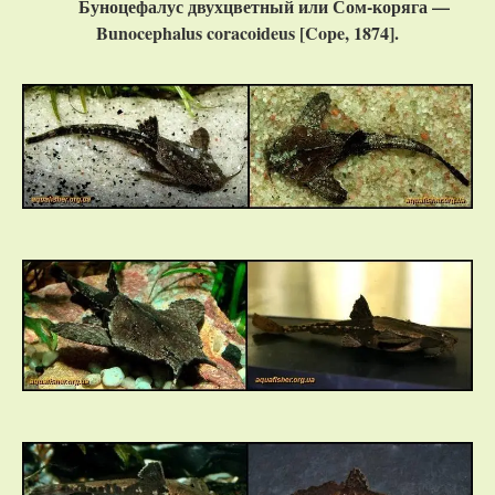
Буноцефалус двухцветный или Сом-коряга —
Bunocephalus coracoideus [Cope, 1874].