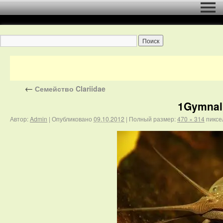
←
Семейство Clariidae
1Gymnal
Автор:
Admin
|
Опубликовано
09.10.2012
|
Полный размер:
470 × 314
пиксе