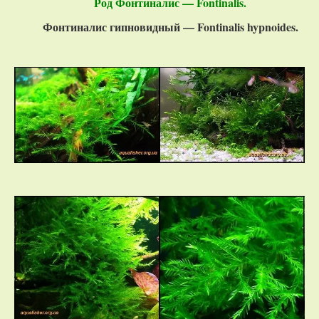
Род Фонтиналис — Fontinalis.
Фонтиналис гипновидный — Fontinalis hypnoides.