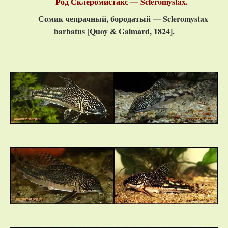
Род Склеромистакс — Scleromystax.
Сомик чепрачный, бородатый — Scleromystax
barbatus [Quoy & Gaimard, 1824].