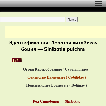
Идентификация: Золотая китайская
боция — Sinibotia pulchra
Отряд Карпообразные (
Cypriniformes
)
Семейство Вьюновые ( Cobitidae )
Подсемейство Боциевые ( Botiinae )
Род Синибоция — Sinibotia.