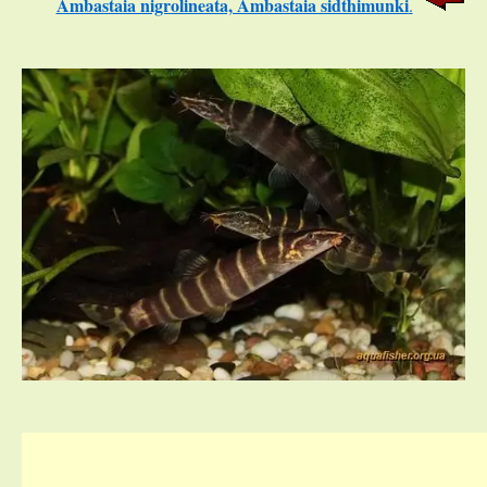
Ambastaia nigrolineata, Ambastaia sidthimunki
.