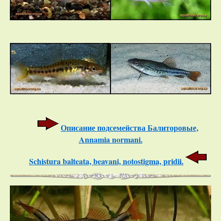
Описание подсемейства Балиторовые,
Annamia normani.
Schistura balteata, beavani, notostigma, pridii.