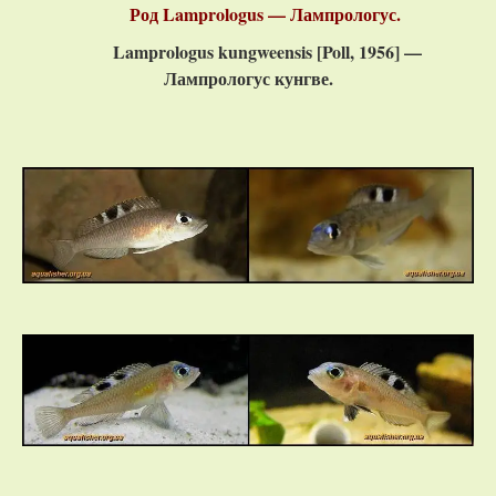
Род Lamprologus — Лампрологус.
Lamprologus kungweensis [Poll, 1956] —
Лампрологус кунгве.