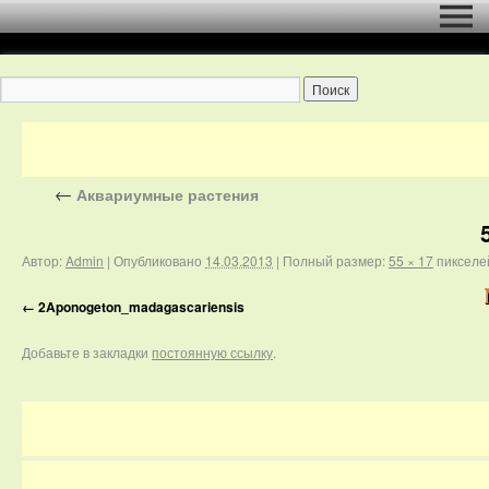
←
Аквариумные растения
Автор:
Admin
|
Опубликовано
14.03.2013
|
Полный размер:
55 × 17
пикселе
2Aponogeton_madagascariensis
Добавьте в закладки
постоянную ссылку
.